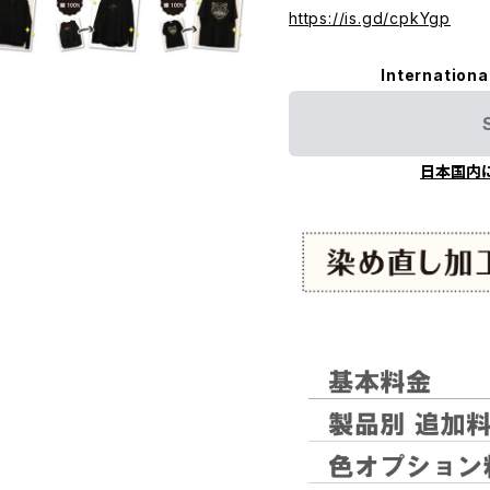
https://is.gd/cpkYgp
Internationa
日本国内