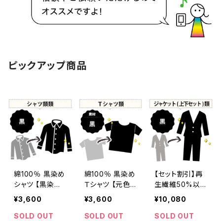
ピックアップ商品
綿100％ 黒染め
綿100％ 黒染め
【セット割引】再
シャツ 【黒染め
Ｔシャツ 【元色：
生繊維50%以
に変更 元色：
ブラウン】 -染め
上+合成繊維 黒
¥3,600
¥3,600
¥10,080
ブラウン】 -染め
直し[漆黒 - Bla
染め ジャケット
直し[漆黒 - Bla
ck]409-0138
(上下セット)
SOLD OUT
SOLD OUT
SOLD OUT