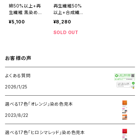
綿50%以上+再
再生繊維50%
生繊維 黒染め
以上+合成繊維
ワンピース-染め
+ナイロン 黒染
¥5,100
¥8,280
直し[漆黒/Blac
め ジャケット(上
k]m306-165
下セット)-染め
SOLD OUT
直し[漆黒/Blac
k]m305-104
お客様の声
よくある質問
2026/1/25
選べる17色「オレンジ」染め色見本
2023/8/22
選べる17色「ヒロシマレッド」染め色見本