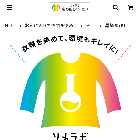
HOM
お気に入りの衣類を染め直
その
黒染め/Blac
E
す
他
k