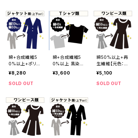
ck]409-0155
【元色：グリーン
系】 -染め直し
[漆黒 - Black]
402-0047
綿+合成繊維5
綿+合成繊維5
綿50%以上+再
0%以上+ポリウ
0%以上 黒染め
生繊維【元色：ピ
レタン 濃紺染め
Tシャツ【元色：
ンク】 黒染め ワ
¥8,280
¥3,600
¥5,100
ジャケット(上下
黒】-染め直し
ンピース-染め直
セット)【裏地キ
[漆黒/Black]m
し[漆黒/Black]
SOLD OUT
SOLD OUT
ュプラ100/元
308-026
m307-064
色：紺(Navy)】-
染め直し[ネイビ
ー/Navy]m310
-194