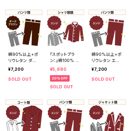
直し[こげ茶 - D
ンレッド - くすん
ンレッド - くすん
ark Brown]50
だ深みのある
だ深みのある
4-0074
赤]504-0073
赤]504-0072
綿90%以上+ポ
『スポットプラ
綿90%以上+ポ
リウレタン ダー
ン：』綿100% エ
リウレタン エン
クブラウン染め
ンジ染め シャツ
ジ染め パンツ
¥7,200
¥5,680
¥7,200
パンツ 【元色：エ
【元色：レッド系
【元色：レッド系】
20%OFF
ンジ系 - 色あせ
- 強い色あせ】 -
-染め直し[臙脂
SOLD OUT
SOLD OUT
あり】 -染め直し
染め直し[臙脂 -
- ワインレッド -
SOLD OUT
[こげ茶 - Dark
ワインレッド - く
くすんだ深みの
Brown]503-01
すんだ深みのあ
ある赤]501-00
92
る赤]503-008
15
2