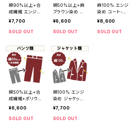
綿90%以上+合
綿50%以上+麻
麻100% エンジ
成繊維 エンジ染
ブラウン染め ブ
染め コート-染
め ジャケット
ラウス 【元色：
め直し[臙脂/ワ
¥7,700
¥6,600
¥8,600
【元色：グレー -
白】 -染め直し
インレッド/くすん
色あせあり】 -染
[茶色 - Brown]
だ深みのある
SOLD OUT
SOLD OUT
SOLD OUT
め直し[臙脂 -
310-0305
赤]m305-168
ワインレッド - く
すんだ深みのあ
る赤]401-0027
綿50%以上+合
綿100% エンジ
成繊維+ポリウレ
染め ジャケット-
タン エンジ染め
染め直し[臙脂/
¥6,600
¥7,700
パンツ【色あせ強
ワインレッド/くす
い】-染め直し[臙
んだ深みのある
SOLD OUT
SOLD OUT
脂/ワインレッド/
赤]m305-120
くすんだ深みの
ある赤]m3-04-