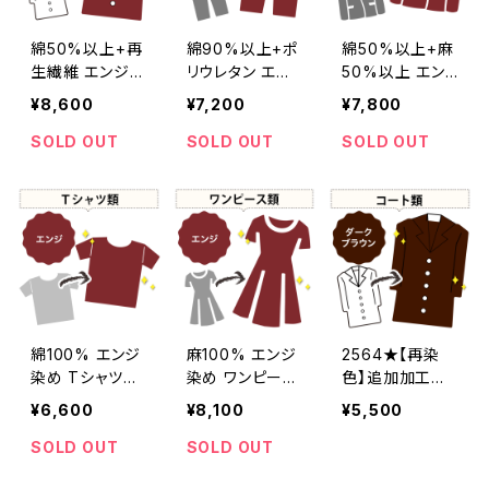
綿50%以上+再
綿90%以上+ポ
綿50%以上+麻
生繊維 エンジ染
リウレタン エン
50%以上 エン
め コート 【元
ジ染め パンツ
ジ染め ジャケッ
¥8,600
¥7,200
¥7,800
色：白】 -染め直
【元色：ベージュ
ト 【元色：グレ
し[臙脂 - ワイン
- 強い色あせ】 -
ー】 -染め直し
SOLD OUT
SOLD OUT
SOLD OUT
レッド - くすんだ
染め直し[臙脂 -
[臙脂 - ワインレ
深みのある赤]4
ワインレッド - く
ッド - くすんだ
12-0179
すんだ深みのあ
深みのある赤]4
る赤]410-0243
10-0079
綿100% エンジ
麻100% エンジ
2564★【再染
染め Tシャツ
染め ワンピース
色】追加加工賃・
【元色：レッド系】
【元色：ベージ
ダークブラウン
¥6,600
¥8,100
¥5,500
-染め直し[臙脂
ュ】 -染め直し
- ワインレッド -
[臙脂 - ワインレ
SOLD OUT
SOLD OUT
くすんだ深みの
ッド - くすんだ