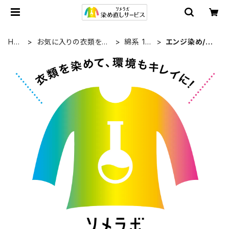
HO
お気に入りの衣類を染
綿系 10
エンジ染め/臙
ME
め直す
0%
脂色