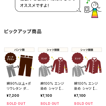
ピックアップ商品
綿90%以上+ポ
麻100% エンジ
綿100% エンジ
リウレタン ダー
染め シャツ 【元
染め シャツ 【元
クブラウン染め
色：レッド系 - 色
色：レッド系 - 色
¥7,200
¥7,100
¥7,100
パンツ 【元色：ブ
あせあり】 -染め
あせあり】 -染め
ラウン系】 -染め
直し[臙脂 - ワイ
直し[臙脂 - ワイ
SOLD OUT
SOLD OUT
SOLD OUT