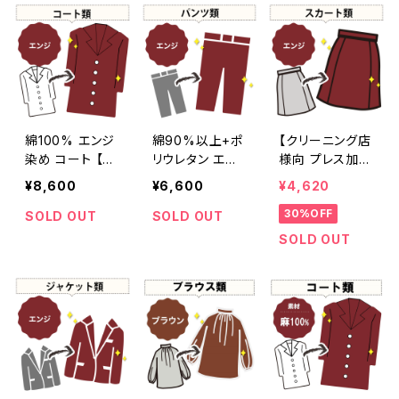
ある赤]407-01
深みのある赤]4
86
07-0156
綿100% エンジ
綿90%以上+ポ
【クリーニング店
染め コート 【元
リウレタン エン
様向 プレス加工
色：レッド系 - 漂
ジ染め パンツ
なし】綿100%
¥8,600
¥6,600
¥4,620
白抜け】 -染め
【元色：レッド系】
エンジ染め スカ
30%OFF
直し[臙脂 - ワイ
-染め直し[臙脂
ート 【元色：白 -
SOLD OUT
SOLD OUT
ンレッド - くすん
- ワインレッド -
汚れあり】 -染め
SOLD OUT
だ深みのある
くすんだ深みの
直し[臙脂 - ワイ
赤]404-0224
ある赤]403-01
ンレッド - くすん
80
だ深みのある
赤]403-0141