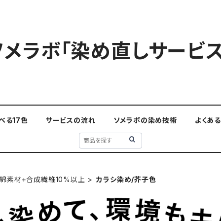
ソメラボ「染め直しサービス
べる17色
サービスの流れ
ソメラボの染め技術
よくあ
綿素材+合成繊維10%以上
カラシ染め/芥子色