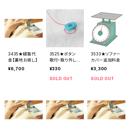
3435★縫製代
3525★ボタン
3533★ソファー
金【裏地お直し】
取付・取り外し
カバー追加料金
料金(1個分)
¥6,700
¥330
¥3,300
SOLD OUT
SOLD OUT