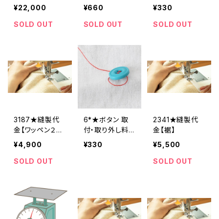
料金(追加2個
料金(1個分)
¥22,000
¥660
¥330
分)
SOLD OUT
SOLD OUT
SOLD OUT
3187★縫製代
6*★ボタン 取
2341★縫製代
金【ワッペン２
付・取り外し料
金【裾】
枚】
金(1個分)
¥4,900
¥330
¥5,500
SOLD OUT
SOLD OUT