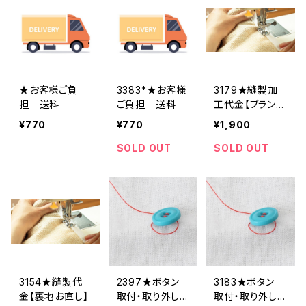
★お客様ご負
3383*★お客様
3179★縫製加
担 送料
ご負担 送料
工代金【ブランド
タグ】
¥770
¥770
¥1,900
SOLD OUT
SOLD OUT
3154★縫製代
2397★ボタン
3183★ボタン
金【裏地お直し】
取付・取り外し
取付・取り外し