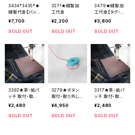
3434*3435*★
3271★縫製加
3479★縫製加
縫製代金【バック
工代金
工代金【タグ・２
ル取り外し取り
枚分】
¥7,700
¥2,200
¥3,800
付け 2着合計
分】
SOLD OUT
SOLD OUT
SOLD OUT
3392★革・紙パ
3279★ボタン
3317★革・紙パ
ッチ 取付・取り
取付・取り外し
ッチ 取付・取り
外し料金
料金(15個分)
外し料金
¥2,480
¥4,950
¥2,480
SOLD OUT
SOLD OUT
SOLD OUT