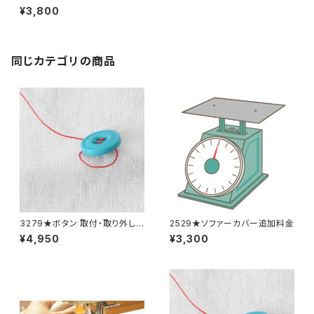
枚分】
¥3,800
同じカテゴリの商品
3279★ボタン 取付・取り外し
2529★ソファーカバー追加料金
料金(15個分)
¥4,950
¥3,300