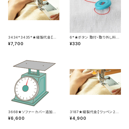
3434*3435*★縫製代金【バッ
6*★ボタン 取付・取り外し料金
クル取り外し取り付け 2着合
(1個分)
¥7,700
¥330
計分】
3668★ソファーカバー追加料
3187★縫製代金【ワッペン２
金
枚】
¥6,600
¥4,900