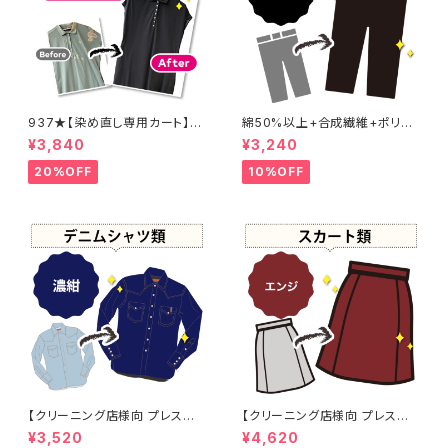
937★【染め直し専用カート】4
綿50%以上+合成繊維+ポリウ
800円
レタン 黒染め パンツ 【元色：
¥3,840
¥3,240
黒】 -染め直し[漆黒 - Black]4
01-0076
20%OFF
10%OFF
【クリーニング店様向 プレス加
【クリーニング店様向 プレス加
工なし】綿100% 濃紺染め シャ
工なし】綿100% エンジ染め ス
¥3,520
¥4,620
ツ 【元色：紺(Navy) - 色あせあ
カート 【元色：白 - 汚れあり】 -