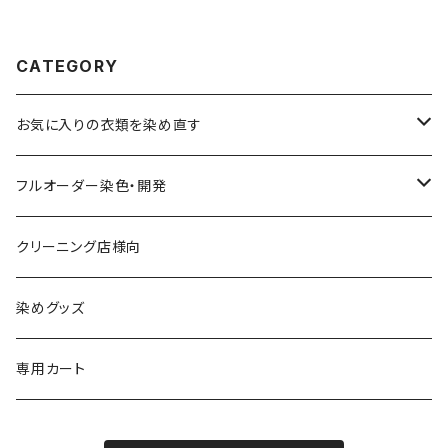
CATEGORY
お気に入りの衣類を染め直す
綿系 100%
フルオーダー染色・開発
黒染め/Black
綿90%以上+合成繊維
カラーマッチング
クリーニング店様向
紺染め/Navy
黒染め/Black
綿素材+合成繊維10%以上
特殊染色
染めグッズ
ダークブラウン染め/こげ茶
紺染め/Navy
黒染め/Black
その他
専用カート
エンジ染め/臙脂色
ダークブラウン染め/こげ茶
濃紺染め/Navy
黒染め/Black