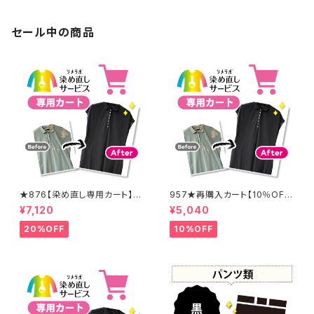
セール中の商品
★876【染め直し専用カート】8
957★再購入カート【10％OF
900円
F】
¥7,120
¥5,040
20%OFF
10%OFF