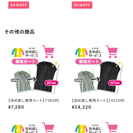
り】 -染め直し[ネイビー - Nav
染め直し[臙脂 - ワインレッド -
20%OFF
30%OFF
y]403-0116
くすんだ深みのある赤]403-01
41
その他の商品
【染め直し専用カート】7280円
【染め直し専用カート】24220円
¥7,280
¥24,220