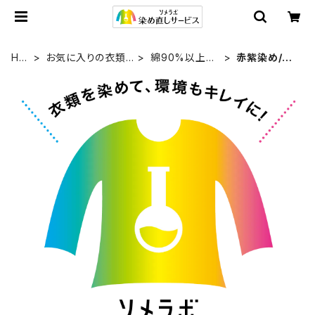
HO
お気に入りの衣類
綿90%以上
赤紫染め/M
ME
を染め直す
+合成繊維
genta