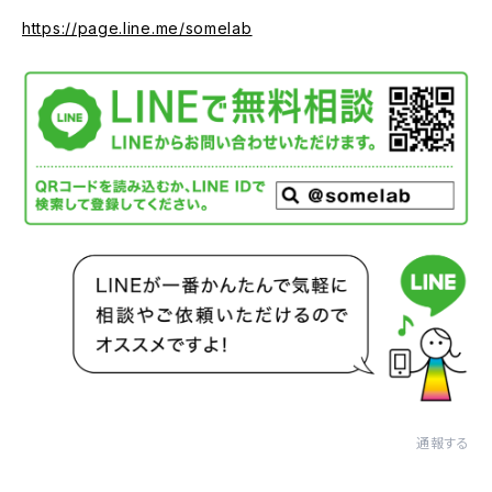
https://page.line.me/somelab
通報する