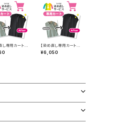
直し専用カート】7
【染め直し専用カート】6
円
050円
60
¥6,050