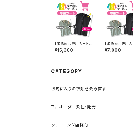
【染め直し専用カート】1
【染め直し専用カ
5300円
000円
¥15,300
¥7,000
CATEGORY
お気に入りの衣類を染め直す
綿系 100%
フルオーダー染色・開発
黒染め/Black
綿90%以上+合成繊維
カラーマッチング
クリーニング店様向