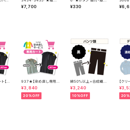
カバー
3434*3435*★縫製
6*★ボタン 取付・取り
366
代金【バックル取り外し
外し料金(1個分)
追加
¥7,700
¥330
¥6,
取り付け 2着合計分】
ト【1
937★【染め直し専用カ
綿50%以上+合成繊維
【クリ
ート】4800円
+ポリウレタン 黒染め
レス加
¥3,840
¥3,240
¥3,5
パンツ 【元色：黒】 -染
濃紺染め シャツ
め直し[漆黒 - Black]4
紺(Na
20%OFF
10%OFF
20%
01-0076
り】 
- Nav