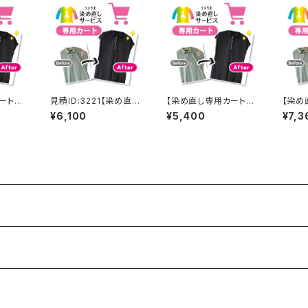
ート】7
見積ID:3221【染め直し
【染め直し専用カート】5
【染め
専用カート】6100円
400円
360
¥6,100
¥5,400
¥7,3