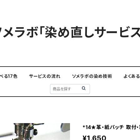
ソメラボ「染め直しサービス
べる17色
サービスの流れ
ソメラボの染め技術
よくあ
*14★革・紙パッチ 取付
¥1,650