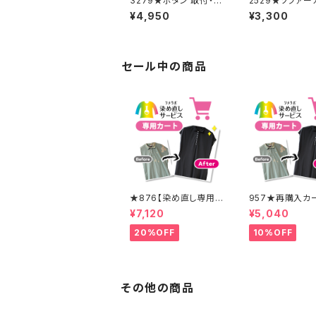
3279★ボタン 取付・取
2529★ソファー
り外し料金(15個分)
追加料金
¥4,950
¥3,300
セール中の商品
★876【染め直し専用カ
957★再購入カー
ート】8900円
0％OFF】
¥7,120
¥5,040
20%OFF
10%OFF
その他の商品