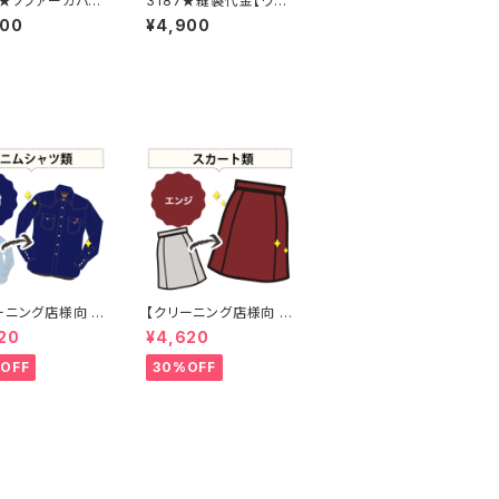
8★ソファーカバー
3187★縫製代金【ワッ
料金
ペン２枚】
600
¥4,900
ーニング店様向 プ
【クリーニング店様向 プ
工なし】綿100%
レス加工なし】綿100%
20
¥4,620
 【元色：
エンジ染め スカート
vy) - 色あせあ
【元色：白 - 汚れあり】
OFF
30%OFF
-染め直し[ネイビー
-染め直し[臙脂 - ワイ
y]403-0116
ンレッド - くすんだ深み
のある赤]403-0141