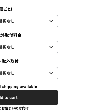
個ごと)
選択なし
取外取付料金
選択なし
け・取外取付
選択なし
l shipping available
d to cart
にお住まいの方向け