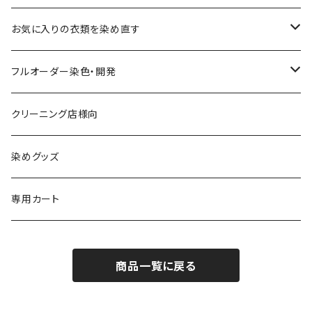
お気に入りの衣類を染め直す
綿系 100%
フルオーダー染色・開発
黒染め/Black
綿90%以上+合成繊維
カラーマッチング
クリーニング店様向
紺染め/Navy
黒染め/Black
綿素材+合成繊維10%以上
特殊染色
染めグッズ
ダークブラウン染め/こげ茶
紺染め/Navy
黒染め/Black
その他
専用カート
エンジ染め/臙脂色
ダークブラウン染め/こげ茶
濃紺染め/Navy
黒染め/Black
商品一覧に戻る
グレー染め/灰色
エンジ染め/臙脂色
ダークブラウン染め/こげ茶
濃紺染め/Navy
ブラウン染め/Brown