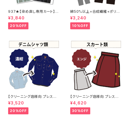
937★【染め直し専用カート】4
綿50%以上+合成繊維+ポリウ
800円
レタン 黒染め パンツ 【元色：
¥3,840
¥3,240
黒】 -染め直し[漆黒 - Black]4
01-0076
20%OFF
10%OFF
【クリーニング店様向 プレス加
【クリーニング店様向 プレス加
工なし】綿100% 濃紺染め シャ
工なし】綿100% エンジ染め ス
¥3,520
¥4,620
ツ 【元色：紺(Navy) - 色あせあ
カート 【元色：白 - 汚れあり】 -
り】 -染め直し[ネイビー - Nav
染め直し[臙脂 - ワインレッド -
20%OFF
30%OFF
y]403-0116
くすんだ深みのある赤]403-01
41