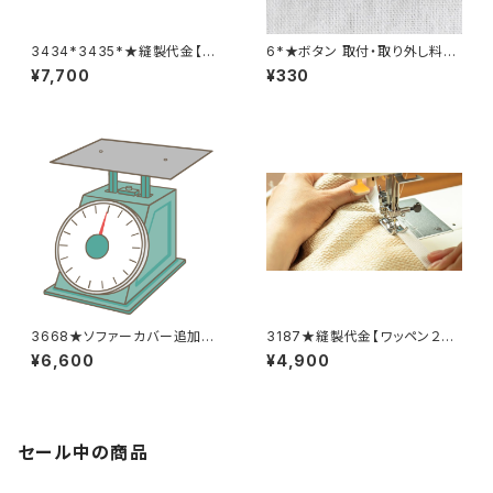
3434*3435*★縫製代金【バッ
6*★ボタン 取付・取り外し料金
クル取り外し取り付け 2着合
(1個分)
¥7,700
¥330
計分】
3668★ソファーカバー追加料
3187★縫製代金【ワッペン２
金
枚】
¥6,600
¥4,900
セール中の商品