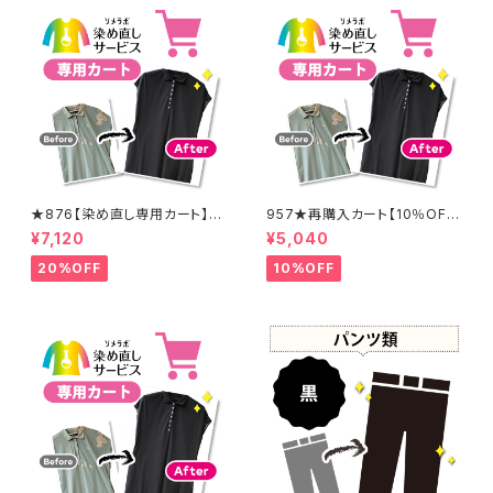
★876【染め直し専用カート】8
957★再購入カート【10％OF
900円
F】
¥7,120
¥5,040
20%OFF
10%OFF