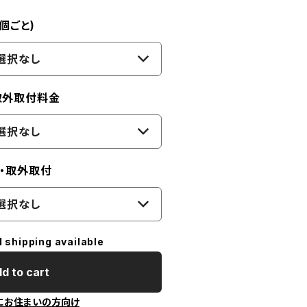
個ごと)
選択なし
取外取付料金
選択なし
け・取外取付
選択なし
l shipping available
d to cart
にお住まいの方向け