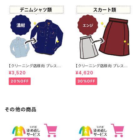
【クリーニング店様向 プレス加
【クリーニング店様向 プレス加
工なし】綿100% 濃紺染め シャ
工なし】綿100% エンジ染め ス
¥3,520
¥4,620
ツ 【元色：紺(Navy) - 色あせあ
カート 【元色：白 - 汚れあり】 -
り】 -染め直し[ネイビー - Nav
染め直し[臙脂 - ワインレッド -
20%OFF
30%OFF
y]403-0116
くすんだ深みのある赤]403-01
41
その他の商品