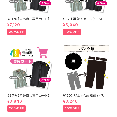
★876【染め直し専用カート】8
957★再購入カート【10％OF
900円
F】
¥7,120
¥5,040
20%OFF
10%OFF
937★【染め直し専用カート】4
綿50%以上+合成繊維+ポリウ
800円
レタン 黒染め パンツ 【元色：
¥3,840
¥3,240
黒】 -染め直し[漆黒 - Black]4
01-0076
20%OFF
10%OFF