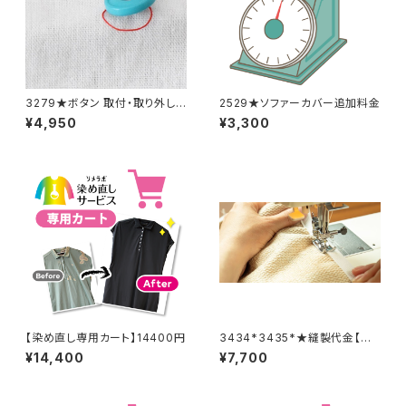
3279★ボタン 取付・取り外し
2529★ソファーカバー追加料金
料金(15個分)
¥4,950
¥3,300
【染め直し専用カート】14400円
3434*3435*★縫製代金【バッ
クル取り外し取り付け 2着合
¥14,400
¥7,700
計分】