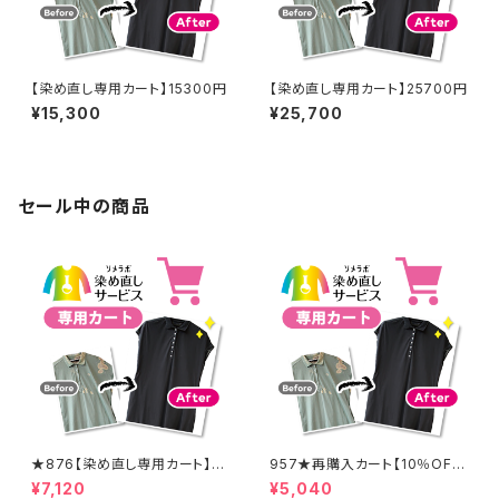
【染め直し専用カート】15300円
【染め直し専用カート】25700円
¥15,300
¥25,700
セール中の商品
★876【染め直し専用カート】8
957★再購入カート【10％OF
900円
F】
¥7,120
¥5,040