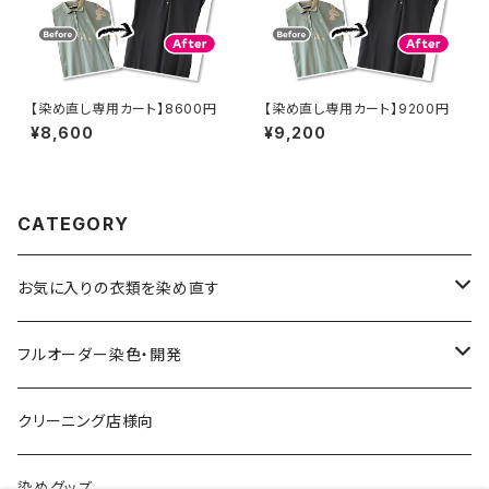
【染め直し専用カート】8600円
【染め直し専用カート】9200円
¥8,600
¥9,200
CATEGORY
お気に入りの衣類を染め直す
綿系 100%
フルオーダー染色・開発
黒染め/Black
綿90%以上+合成繊維
カラーマッチング
クリーニング店様向
紺染め/Navy
黒染め/Black
綿素材+合成繊維10%以上
特殊染色
染めグッズ