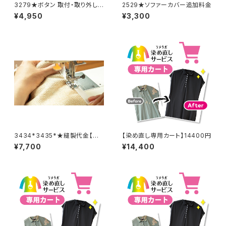
3279★ボタン 取付・取り外し
2529★ソファーカバー追加料金
料金(15個分)
¥4,950
¥3,300
3434*3435*★縫製代金【バッ
【染め直し専用カート】14400円
クル取り外し取り付け 2着合
¥7,700
¥14,400
計分】