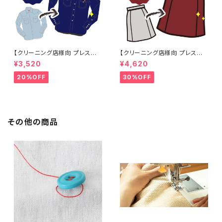
【クリーニング店様向 プレス加
【クリーニング店様向 プレス加
工なし】綿100% 濃紺染め シャ
工なし】綿100% エンジ染め ス
¥3,520
¥4,620
ツ 【元色：紺(Navy) - 色あせあ
カート 【元色：白 - 汚れあり】 -
り】 -染め直し[ネイビー - Nav
染め直し[臙脂 - ワインレッド -
20%OFF
30%OFF
y]403-0116
くすんだ深みのある赤]403-01
41
その他の商品