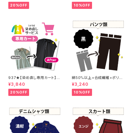
20%OFF
10%OFF
937★【染め直し専用カート】4
綿50%以上+合成繊維+ポリウ
800円
レタン 黒染め パンツ 【元色：
¥3,840
¥3,240
黒】 -染め直し[漆黒 - Black]4
01-0076
20%OFF
10%OFF