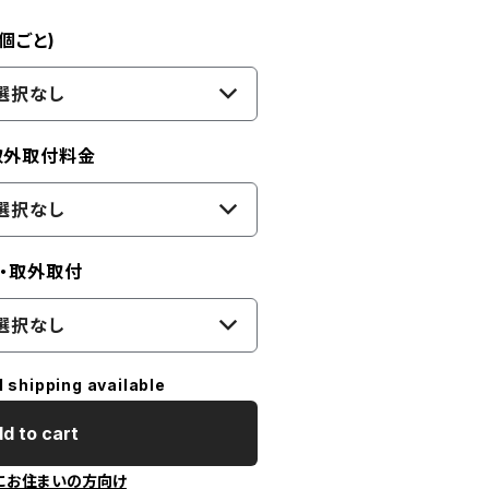
個ごと)
選択なし
取外取付料金
選択なし
け・取外取付
選択なし
l shipping available
d to cart
にお住まいの方向け