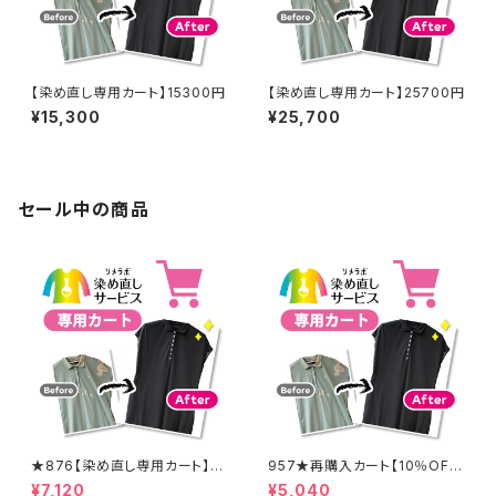
【染め直し専用カート】15300円
【染め直し専用カート】25700円
¥15,300
¥25,700
セール中の商品
★876【染め直し専用カート】8
957★再購入カート【10％OF
900円
F】
¥7,120
¥5,040