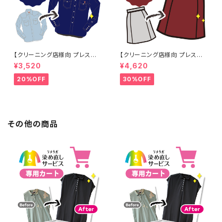
【クリーニング店様向 プレス加
【クリーニング店様向 プレス加
工なし】綿100% 濃紺染め シャ
工なし】綿100% エンジ染め ス
¥3,520
¥4,620
ツ 【元色：紺(Navy) - 色あせあ
カート 【元色：白 - 汚れあり】 -
り】 -染め直し[ネイビー - Nav
染め直し[臙脂 - ワインレッド -
20%OFF
30%OFF
y]403-0116
くすんだ深みのある赤]403-01
41
その他の商品