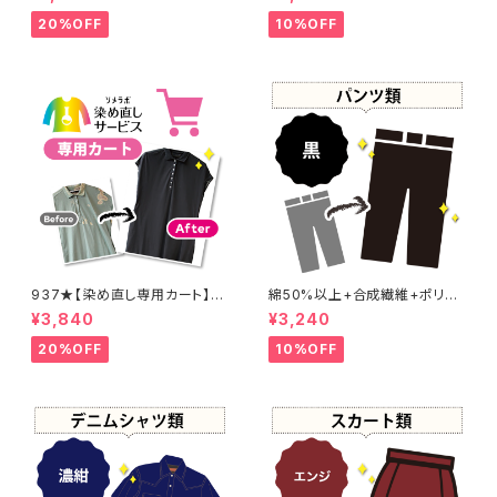
20%OFF
10%OFF
937★【染め直し専用カート】4
綿50%以上+合成繊維+ポリウ
800円
レタン 黒染め パンツ 【元色：
¥3,840
¥3,240
黒】 -染め直し[漆黒 - Black]4
01-0076
20%OFF
10%OFF