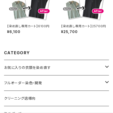
【染め直し専用カート】6100円
【染め直し専用カート】25700円
¥6,100
¥25,700
CATEGORY
お気に入りの衣類を染め直す
綿系 100%
フルオーダー染色・開発
黒染め/Black
綿90%以上+合成繊維
カラーマッチング
クリーニング店様向
紺染め/Navy
黒染め/Black