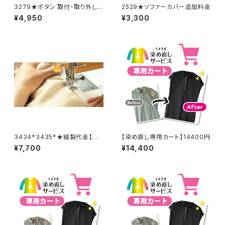
3279★ボタン 取付・取り外し
2529★ソファーカバー追加料金
料金(15個分)
¥4,950
¥3,300
3434*3435*★縫製代金【バッ
【染め直し専用カート】14400円
クル取り外し取り付け 2着合
¥7,700
¥14,400
計分】