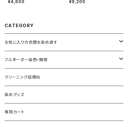
¥4,600
¥9,200
CATEGORY
お気に入りの衣類を染め直す
綿系 100%
フルオーダー染色・開発
黒染め/Black
綿90%以上+合成繊維
カラーマッチング
クリーニング店様向
紺染め/Navy
黒染め/Black
綿素材+合成繊維10%以上
特殊染色
染めグッズ
ダークブラウン染め/こげ茶
紺染め/Navy
黒染め/Black
その他
専用カート
エンジ染め/臙脂色
ダークブラウン染め/こげ茶
濃紺染め/Navy