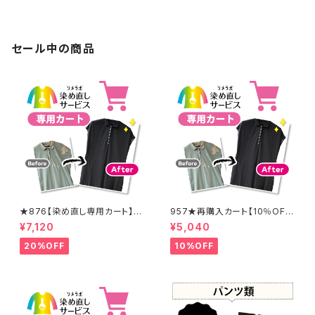
セール中の商品
★876【染め直し専用カート】8
957★再購入カート【10％OF
900円
F】
¥7,120
¥5,040
20%OFF
10%OFF