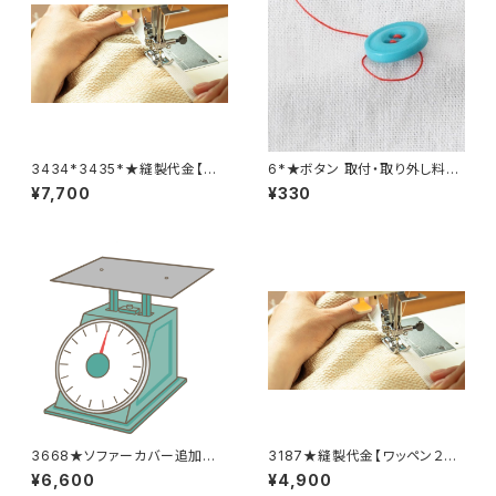
3434*3435*★縫製代金【バッ
6*★ボタン 取付・取り外し料金
クル取り外し取り付け 2着合
(1個分)
¥7,700
¥330
計分】
3668★ソファーカバー追加料
3187★縫製代金【ワッペン２
金
枚】
¥6,600
¥4,900