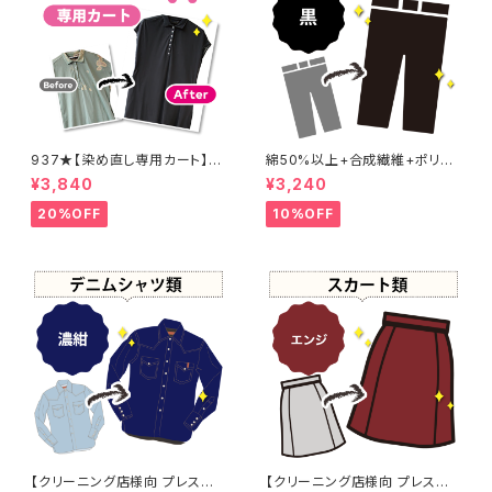
937★【染め直し専用カート】4
綿50%以上+合成繊維+ポリウ
800円
レタン 黒染め パンツ 【元色：
¥3,840
¥3,240
黒】 -染め直し[漆黒 - Black]4
01-0076
20%OFF
10%OFF
【クリーニング店様向 プレス加
【クリーニング店様向 プレス加