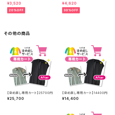
工なし】綿100% 濃紺染め シャ
工なし】綿100% エンジ染め ス
¥3,520
¥4,620
ツ 【元色：紺(Navy) - 色あせあ
カート 【元色：白 - 汚れあり】 -
り】 -染め直し[ネイビー - Nav
染め直し[臙脂 - ワインレッド -
20%OFF
30%OFF
y]403-0116
くすんだ深みのある赤]403-01
41
その他の商品
【染め直し専用カート】25700円
【染め直し専用カート】14400円
¥25,700
¥14,400