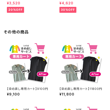
工なし】綿100% 濃紺染め シャ
工なし】綿100% エンジ染め ス
¥3,520
¥4,620
ツ 【元色：紺(Navy) - 色あせあ
カート 【元色：白 - 汚れあり】 -
り】 -染め直し[ネイビー - Nav
染め直し[臙脂 - ワインレッド -
20%OFF
30%OFF
y]403-0116
くすんだ深みのある赤]403-01
41
その他の商品
【染め直し専用カート】9100円
【染め直し専用カート】11800円
¥9,100
¥11,800