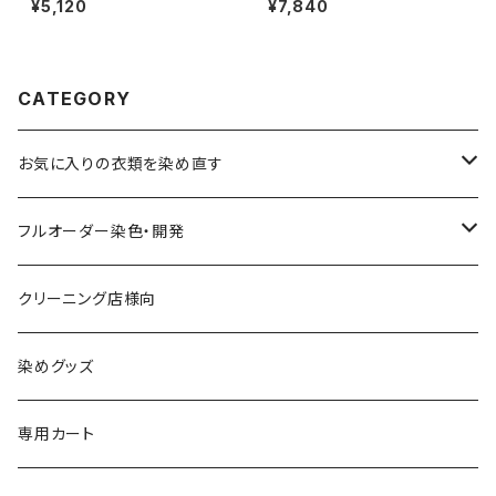
¥5,120
¥7,840
CATEGORY
お気に入りの衣類を染め直す
綿系 100%
フルオーダー染色・開発
黒染め/Black
綿90%以上+合成繊維
カラーマッチング
クリーニング店様向
紺染め/Navy
黒染め/Black
綿素材+合成繊維10%以上
特殊染色
染めグッズ
ダークブラウン染め/こげ茶
紺染め/Navy
黒染め/Black
その他
専用カート
エンジ染め/臙脂色
ダークブラウン染め/こげ茶
濃紺染め/Navy