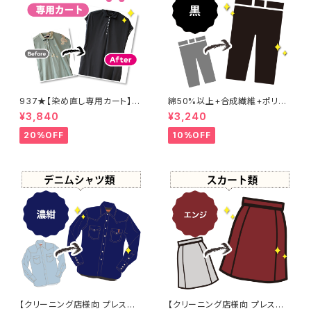
937★【染め直し専用カート】4
綿50%以上+合成繊維+ポリウ
800円
レタン 黒染め パンツ 【元色：
¥3,840
¥3,240
黒】 -染め直し[漆黒 - Black]4
01-0076
20%OFF
10%OFF
【クリーニング店様向 プレス加
【クリーニング店様向 プレス加