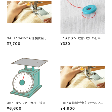
3434*3435*★縫製代金【バッ
6*★ボタン 取付・取り外し料金
クル取り外し取り付け 2着合
(1個分)
¥7,700
¥330
計分】
3668★ソファーカバー追加料
3187★縫製代金【ワッペン２
金
枚】
¥6,600
¥4,900