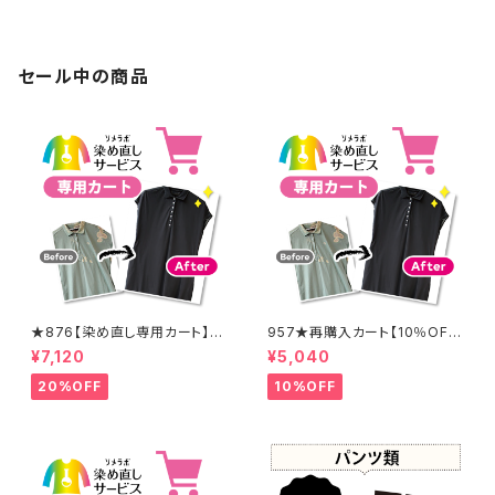
セール中の商品
★876【染め直し専用カート】8
957★再購入カート【10％OF
900円
F】
¥7,120
¥5,040
20%OFF
10%OFF