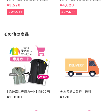
工なし】綿100% 濃紺染め シャ
工なし】綿100% エンジ染め ス
¥3,520
¥4,620
ツ 【元色：紺(Navy) - 色あせあ
カート 【元色：白 - 汚れあり】 -
り】 -染め直し[ネイビー - Nav
染め直し[臙脂 - ワインレッド -
20%OFF
30%OFF
y]403-0116
くすんだ深みのある赤]403-01
41
その他の商品
【染め直し専用カート】11800円
★お客様ご負担 送料
¥11,800
¥770