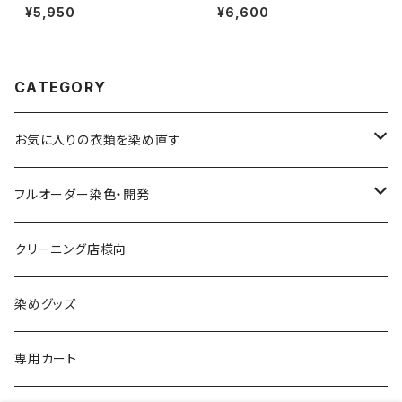
¥5,950
¥6,600
CATEGORY
お気に入りの衣類を染め直す
綿系 100%
フルオーダー染色・開発
黒染め/Black
綿90%以上+合成繊維
カラーマッチング
クリーニング店様向
紺染め/Navy
黒染め/Black
綿素材+合成繊維10%以上
特殊染色
染めグッズ
ダークブラウン染め/こげ茶
紺染め/Navy
黒染め/Black
その他
専用カート
エンジ染め/臙脂色