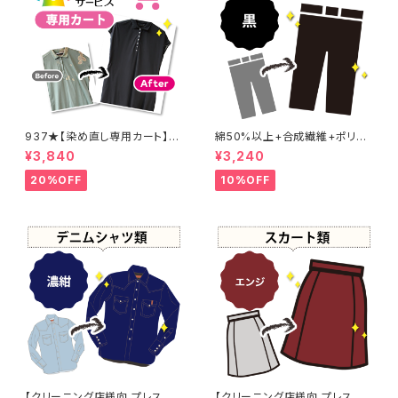
937★【染め直し専用カート】4
綿50%以上+合成繊維+ポリウ
800円
レタン 黒染め パンツ 【元色：
¥3,840
¥3,240
黒】 -染め直し[漆黒 - Black]4
01-0076
20%OFF
10%OFF
【クリーニング店様向 プレス加
【クリーニング店様向 プレス加