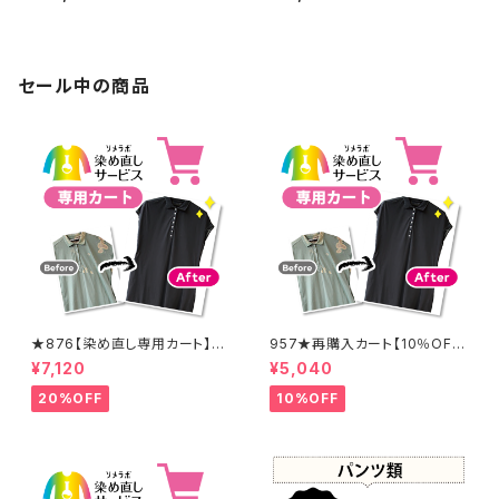
セール中の商品
★876【染め直し専用カート】8
957★再購入カート【10％OF
900円
F】
¥7,120
¥5,040
20%OFF
10%OFF