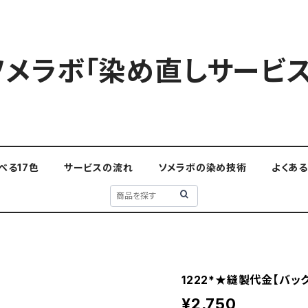
ソメラボ「染め直しサービス
べる17色
サービスの流れ
ソメラボの染め技術
よくあ
1222*★縫製代金【バッ
¥2,750