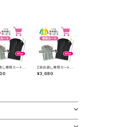
のある赤]403-0141
直し専用カート】9
【染め直し専用カート】3
円
680円
200
¥3,680