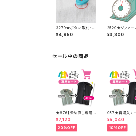
3279★ボタン 取付・取
2529★ソファー
り外し料金(15個分)
追加料金
¥4,950
¥3,300
セール中の商品
★876【染め直し専用カ
957★再購入カー
ート】8900円
0％OFF】
¥7,120
¥5,040
20%OFF
10%OFF