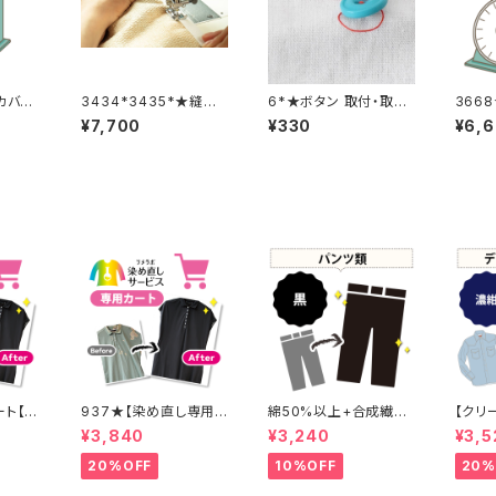
カバー
3434*3435*★縫製
6*★ボタン 取付・取り
366
代金【バックル取り外し
外し料金(1個分)
追加
¥7,700
¥330
¥6,
取り付け 2着合計分】
ト【1
937★【染め直し専用カ
綿50%以上+合成繊維
【クリ
ート】4800円
+ポリウレタン 黒染め
レス加
¥3,840
¥3,240
¥3,5
パンツ 【元色：黒】 -染
濃紺染め シャツ
め直し[漆黒 - Black]4
紺(Na
20%OFF
10%OFF
20%
01-0076
り】 
- Nav