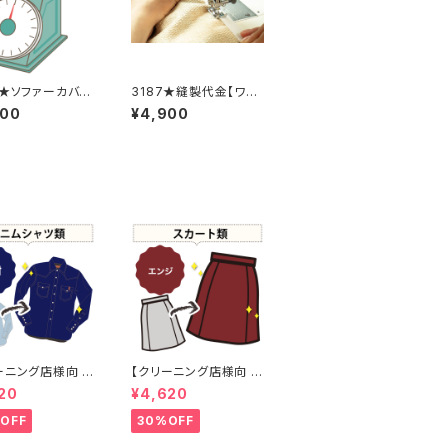
8★ソファーカバー
3187★縫製代金【ワッ
料金
ペン２枚】
600
¥4,900
ーニング店様向 プ
【クリーニング店様向 プ
工なし】綿100%
レス加工なし】綿100%
20
¥4,620
 【元色：
エンジ染め スカート
vy) - 色あせあ
【元色：白 - 汚れあり】
OFF
30%OFF
-染め直し[ネイビー
-染め直し[臙脂 - ワイ
y]403-0116
ンレッド - くすんだ深み