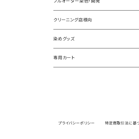
綿系 100%
フルオーダー染色・開発
黒染め/Black
綿90%以上+合成繊維
カラーマッチング
クリーニング店様向
紺染め/Navy
黒染め/Black
綿素材+合成繊維10%以上
特殊染色
染めグッズ
ダークブラウン染め/こげ茶
紺染め/Navy
黒染め/Black
その他
専用カート
エンジ染め/臙脂色
ダークブラウン染め/こげ茶
濃紺染め/Navy
黒染め/Black
グレー染め/灰色
エンジ染め/臙脂色
ダークブラウン染め/こげ茶
濃紺染め/Navy
ブラウン染め/Brown
グレー染め/灰色
エンジ染め/臙脂
プライバシーポリシー
特定商取引法に基
キャメル染め/黄土色
ブラウン染め/茶
グレー染め/灰色