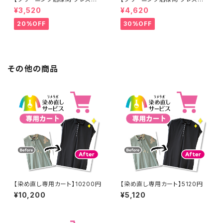
工なし】綿100% 濃紺染め シャ
工なし】綿100% エンジ染め ス
¥3,520
¥4,620
ツ 【元色：紺(Navy) - 色あせあ
カート 【元色：白 - 汚れあり】 -
り】 -染め直し[ネイビー - Nav
染め直し[臙脂 - ワインレッド -
20%OFF
30%OFF
y]403-0116
くすんだ深みのある赤]403-01
41
その他の商品
【染め直し専用カート】10200円
【染め直し専用カート】5120円
¥10,200
¥5,120