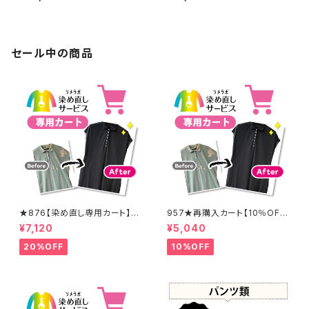
セール中の商品
★876【染め直し専用カート】8
957★再購入カート【10％OF
900円
F】
¥7,120
¥5,040
20%OFF
10%OFF