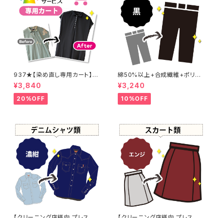
937★【染め直し専用カート】4
綿50%以上+合成繊維+ポリウ
800円
レタン 黒染め パンツ 【元色：
¥3,840
¥3,240
黒】 -染め直し[漆黒 - Black]4
01-0076
20%OFF
10%OFF
【クリーニング店様向 プレス加
【クリーニング店様向 プレス加