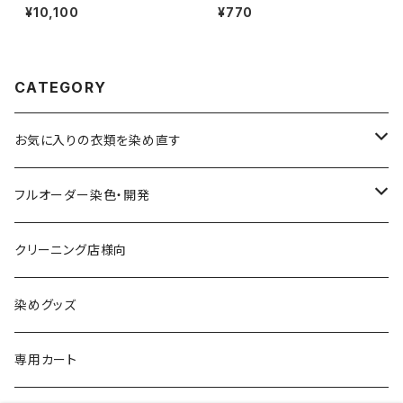
¥10,100
¥770
CATEGORY
お気に入りの衣類を染め直す
綿系 100%
フルオーダー染色・開発
黒染め/Black
綿90%以上+合成繊維
カラーマッチング
クリーニング店様向
紺染め/Navy
黒染め/Black
綿素材+合成繊維10%以上
特殊染色
染めグッズ
ダークブラウン染め/こげ茶
紺染め/Navy
黒染め/Black
その他
専用カート
エンジ染め/臙脂色