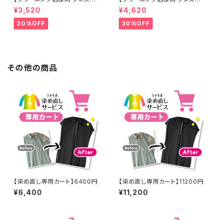
工なし】綿100% 濃紺染め シャ
工なし】綿100% エンジ染め ス
¥3,520
¥4,620
ツ 【元色：紺(Navy) - 色あせあ
カート 【元色：白 - 汚れあり】 -
り】 -染め直し[ネイビー - Nav
染め直し[臙脂 - ワインレッド -
20%OFF
30%OFF
y]403-0116
くすんだ深みのある赤]403-01
41
その他の商品
【染め直し専用カート】6400円
【染め直し専用カート】11200円
¥6,400
¥11,200