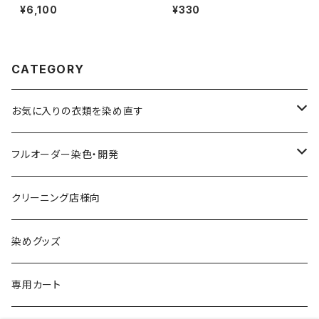
ート】6100円
(1個分)
¥6,100
¥330
CATEGORY
お気に入りの衣類を染め直す
綿系 100%
フルオーダー染色・開発
黒染め/Black
綿90%以上+合成繊維
カラーマッチング
クリーニング店様向
紺染め/Navy
黒染め/Black
綿素材+合成繊維10%以上
特殊染色
染めグッズ
ダークブラウン染め/こげ茶
紺染め/Navy
黒染め/Black
その他
専用カート
エンジ染め/臙脂色