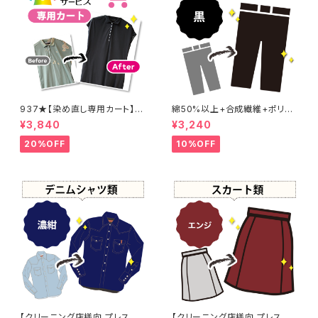
937★【染め直し専用カート】4
綿50%以上+合成繊維+ポリウ
800円
レタン 黒染め パンツ 【元色：
¥3,840
¥3,240
黒】 -染め直し[漆黒 - Black]4
01-0076
20%OFF
10%OFF
【クリーニング店様向 プレス加
【クリーニング店様向 プレス加