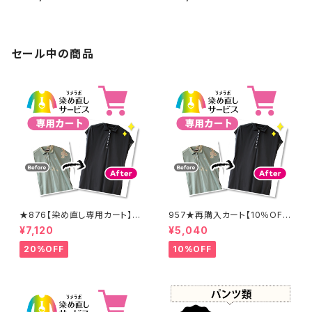
セール中の商品
★876【染め直し専用カート】8
957★再購入カート【10％OF
900円
F】
¥7,120
¥5,040
20%OFF
10%OFF