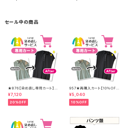
セール中の商品
★876【染め直し専用カート】8
957★再購入カート【10％OF
900円
F】
¥7,120
¥5,040
20%OFF
10%OFF