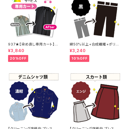
937★【染め直し専用カート】4
綿50%以上+合成繊維+ポリウ
800円
レタン 黒染め パンツ 【元色：
¥3,840
¥3,240
黒】 -染め直し[漆黒 - Black]4
01-0076
20%OFF
10%OFF
【クリーニング店様向 プレス加
【クリーニング店様向 プレス加