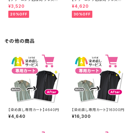
工なし】綿100% 濃紺染め シャ
工なし】綿100% エンジ染め ス
¥3,520
¥4,620
ツ 【元色：紺(Navy) - 色あせあ
カート 【元色：白 - 汚れあり】 -
り】 -染め直し[ネイビー - Nav
染め直し[臙脂 - ワインレッド -
20%OFF
30%OFF
y]403-0116
くすんだ深みのある赤]403-01
41
その他の商品
【染め直し専用カート】4640円
【染め直し専用カート】16300円
¥4,640
¥16,300