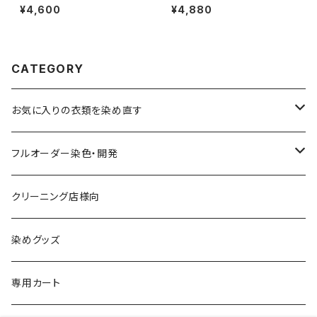
¥4,600
¥4,880
CATEGORY
お気に入りの衣類を染め直す
綿系 100%
フルオーダー染色・開発
黒染め/Black
綿90%以上+合成繊維
カラーマッチング
クリーニング店様向
紺染め/Navy
黒染め/Black
綿素材+合成繊維10%以上
特殊染色
染めグッズ
ダークブラウン染め/こげ茶
紺染め/Navy
黒染め/Black
その他
専用カート
エンジ染め/臙脂色