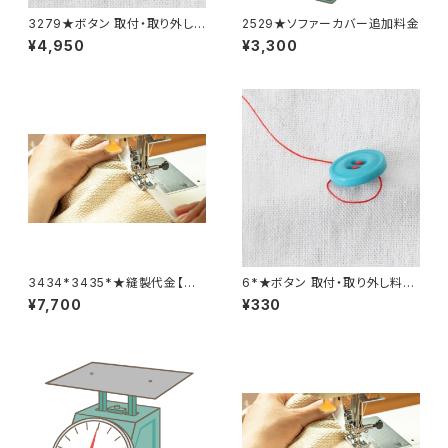
3279★ボタン 取付・取り外し
2529★ソファーカバー追加料金
料金(15個分)
¥4,950
¥3,300
3434*3435*★縫製代金【バッ
6*★ボタン 取付・取り外し料金
クル取り外し取り付け 2着合
(1個分)
¥7,700
¥330
計分】