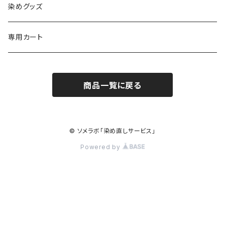
紺染め/Navy
黒染め/Black
綿素材+合成繊維10%以上
特殊染色
染めグッズ
ダークブラウン染め/こげ茶
紺染め/Navy
黒染め/Black
その他
専用カート
エンジ染め/臙脂色
ダークブラウン染め/こげ茶
濃紺染め/Navy
黒染め/Black
商品一覧に戻る
グレー染め/灰色
エンジ染め/臙脂色
ダークブラウン染め/こげ茶
濃紺染め/Navy
ブラウン染め/Brown
グレー染め/灰色
エンジ染め/臙脂
© ソメラボ「染め直しサービス」
キャメル染め/黄土色
Powered by
ブラウン染め/茶
グレー染め/灰色
カラシ染め/芥子色
キャメル染め/黄土色
ブラウン染め/茶
ディープグリーン染め/深緑
カラシ染め/芥子色
キャメル染め/黄土色