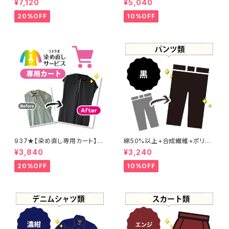
¥7,120
¥5,040
20%OFF
10%OFF
937★【染め直し専用カート】4
綿50%以上+合成繊維+ポリウ
800円
レタン 黒染め パンツ 【元色：
¥3,840
¥3,240
黒】 -染め直し[漆黒 - Black]4
01-0076
20%OFF
10%OFF