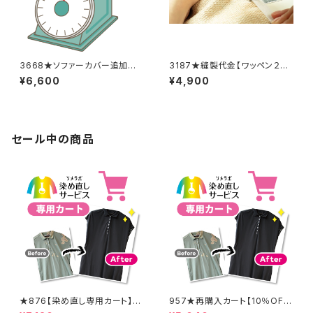
3668★ソファーカバー追加料
3187★縫製代金【ワッペン２
金
枚】
¥6,600
¥4,900
セール中の商品
★876【染め直し専用カート】8
957★再購入カート【10％OF
900円
F】