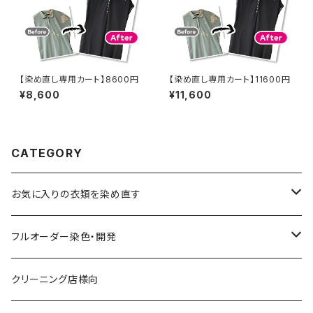
【染め直し専用カート】8600円
【染め直し専用カート】11600円
¥8,600
¥11,600
CATEGORY
お気に入りの衣類を染め直す
綿系 100%
フルオーダー染色・開発
黒染め/Black
綿90%以上+合成繊維
カラーマッチング
クリーニング店様向