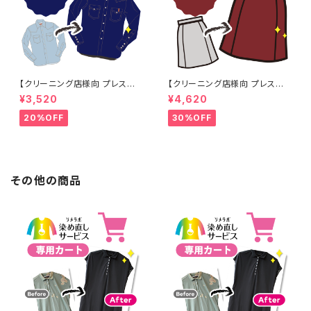
【クリーニング店様向 プレス加
【クリーニング店様向 プレス加
工なし】綿100% 濃紺染め シャ
工なし】綿100% エンジ染め ス
¥3,520
¥4,620
ツ 【元色：紺(Navy) - 色あせあ
カート 【元色：白 - 汚れあり】 -
り】 -染め直し[ネイビー - Nav
染め直し[臙脂 - ワインレッド -
20%OFF
30%OFF
y]403-0116
くすんだ深みのある赤]403-01
41
その他の商品