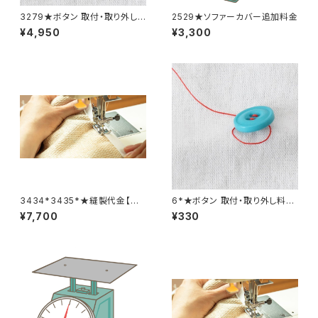
3279★ボタン 取付・取り外し
2529★ソファーカバー追加料金
料金(15個分)
¥4,950
¥3,300
3434*3435*★縫製代金【バッ
6*★ボタン 取付・取り外し料金
クル取り外し取り付け 2着合
(1個分)
¥7,700
¥330
計分】