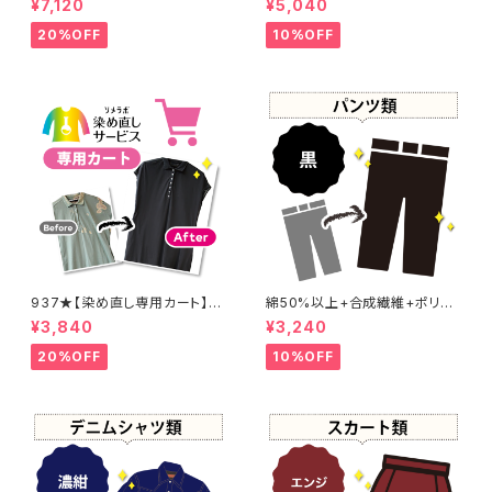
¥7,120
¥5,040
20%OFF
10%OFF
937★【染め直し専用カート】4
綿50%以上+合成繊維+ポリウ
800円
レタン 黒染め パンツ 【元色：
¥3,840
¥3,240
黒】 -染め直し[漆黒 - Black]4
01-0076
20%OFF
10%OFF