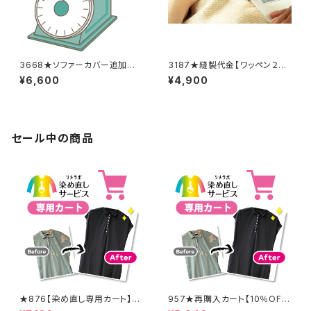
3668★ソファーカバー追加料
3187★縫製代金【ワッペン２
金
枚】
¥6,600
¥4,900
セール中の商品
★876【染め直し専用カート】8
957★再購入カート【10％OF
900円
F】