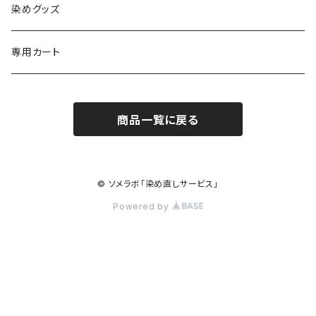
紺染め/Navy
黒染め/Black
綿素材+合成繊維10%以上
特殊染色
染めグッズ
ダークブラウン染め/こげ茶
紺染め/Navy
黒染め/Black
その他
専用カート
エンジ染め/臙脂色
ダークブラウン染め/こげ茶
濃紺染め/Navy
黒染め/Black
商品一覧に戻る
グレー染め/灰色
エンジ染め/臙脂色
ダークブラウン染め/こげ茶
濃紺染め/Navy
ブラウン染め/Brown
グレー染め/灰色
エンジ染め/臙脂
© ソメラボ「染め直しサービス」
キャメル染め/黄土色
Powered by
ブラウン染め/茶
グレー染め/灰色
カラシ染め/芥子色
キャメル染め/黄土色
ブラウン染め/茶
ディープグリーン染め/深緑
カラシ染め/芥子色
キャメル染め/黄土色