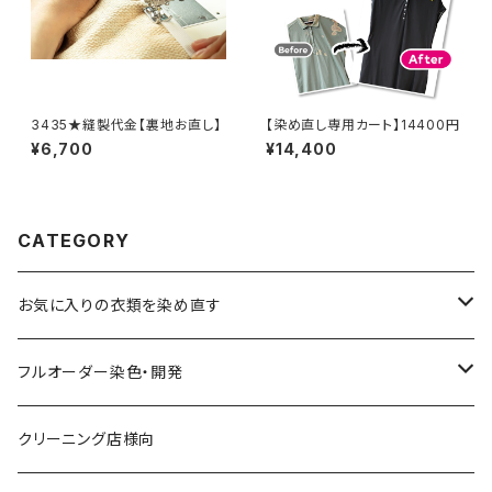
3435★縫製代金【裏地お直し】
【染め直し専用カート】14400円
¥6,700
¥14,400
CATEGORY
お気に入りの衣類を染め直す
綿系 100%
フルオーダー染色・開発
黒染め/Black
綿90%以上+合成繊維
カラーマッチング
クリーニング店様向