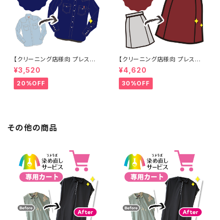
【クリーニング店様向 プレス加
【クリーニング店様向 プレス加
工なし】綿100% 濃紺染め シャ
工なし】綿100% エンジ染め ス
¥3,520
¥4,620
ツ 【元色：紺(Navy) - 色あせあ
カート 【元色：白 - 汚れあり】 -
り】 -染め直し[ネイビー - Nav
染め直し[臙脂 - ワインレッド -
20%OFF
30%OFF
y]403-0116
くすんだ深みのある赤]403-01
41
その他の商品