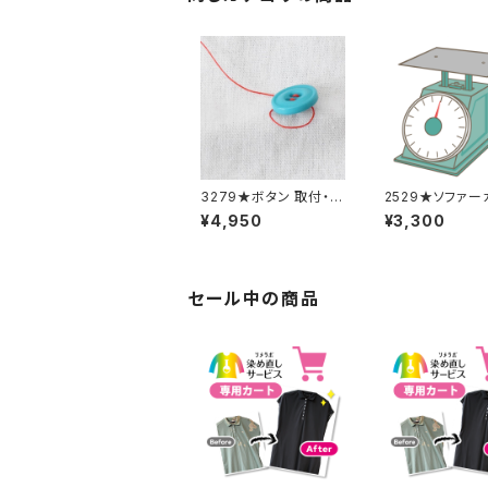
3279★ボタン 取付・取
2529★ソファー
り外し料金(15個分)
追加料金
¥4,950
¥3,300
セール中の商品