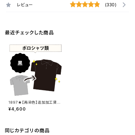
レビュー
(330)
最近チェックした商品
1897★【再染色】追加加工賃・
黒染め
¥4,600
同じカテゴリの商品