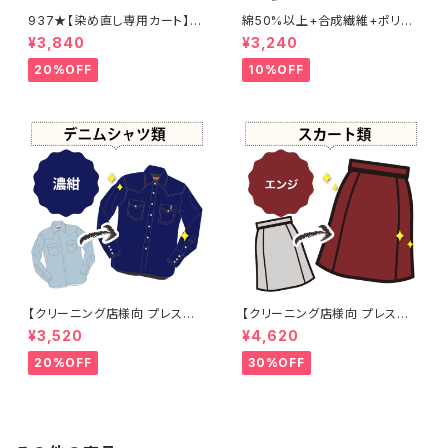
937★【染め直し専用カート】4
綿50%以上+合成繊維+ポリウ
800円
レタン 黒染め パンツ 【元色：
¥3,840
¥3,240
黒】 -染め直し[漆黒 - Black]4
01-0076
20%OFF
10%OFF
【クリーニング店様向 プレス加
【クリーニング店様向 プレス加
工なし】綿100% 濃紺染め シャ
工なし】綿100% エンジ染め ス
¥3,520
¥4,620
ツ 【元色：紺(Navy) - 色あせあ
カート 【元色：白 - 汚れあり】 -
り】 -染め直し[ネイビー - Nav
染め直し[臙脂 - ワインレッド -
20%OFF
30%OFF
y]403-0116
くすんだ深みのある赤]403-01
41