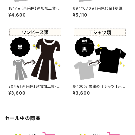
1817★【再染色】追加加工賃・黒
694*670★【染色代金】差額追
染め
加加工賃
¥4,600
¥5,110
204★【再染色】追加加工賃・黒
綿100% 黒染め Tシャツ 【元
染め
色：黒 - 色あせあり】 -染め直し
¥3,600
¥3,600
[漆黒 - Black]504-0184
セール中の商品