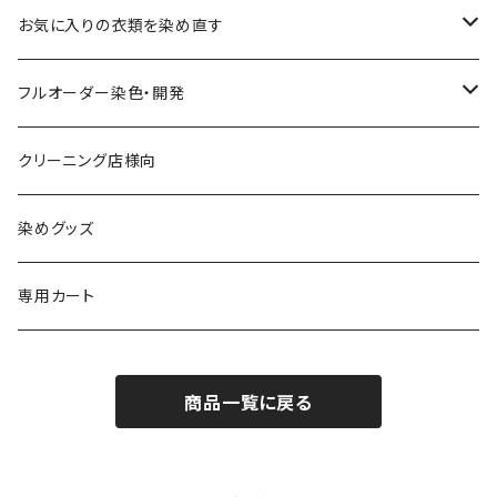
お気に入りの衣類を染め直す
綿系 100%
フルオーダー染色・開発
黒染め/Black
綿90%以上+合成繊維
カラーマッチング
クリーニング店様向
紺染め/Navy
黒染め/Black
綿素材+合成繊維10%以上
特殊染色
染めグッズ
ダークブラウン染め/こげ茶
紺染め/Navy
黒染め/Black
その他
専用カート
エンジ染め/臙脂色
ダークブラウン染め/こげ茶
濃紺染め/Navy
黒染め/Black
商品一覧に戻る
グレー染め/灰色
エンジ染め/臙脂色
ダークブラウン染め/こげ茶
濃紺染め/Navy
ブラウン染め/Brown
グレー染め/灰色
エンジ染め/臙脂