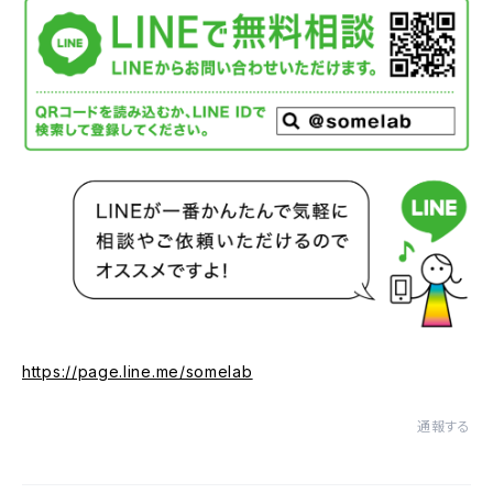
https://page.line.me/somelab
通報する