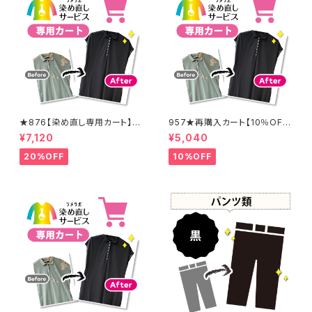
★876【染め直し専用カート】8
957★再購入カート【10％OF
900円
F】
¥7,120
¥5,040
20%OFF
10%OFF