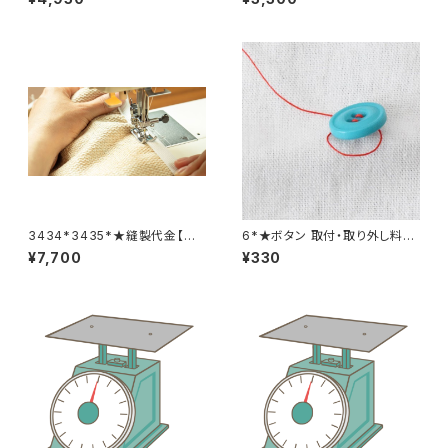
3434*3435*★縫製代金【バッ
6*★ボタン 取付・取り外し料金
クル取り外し取り付け 2着合
(1個分)
¥7,700
¥330
計分】