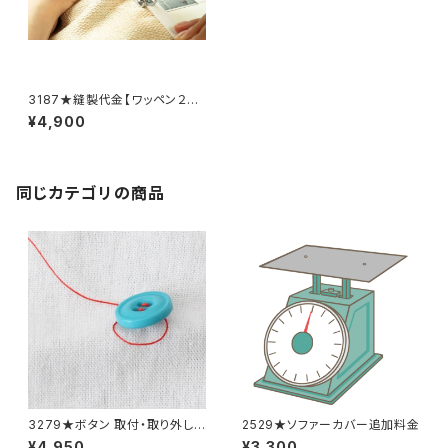
3187★縫製代金【ワッペン２
枚】
¥4,900
同じカテゴリの商品
3279★ボタン 取付・取り外し
2529★ソファーカバー追加料金
料金(15個分)
¥4,950
¥3,300