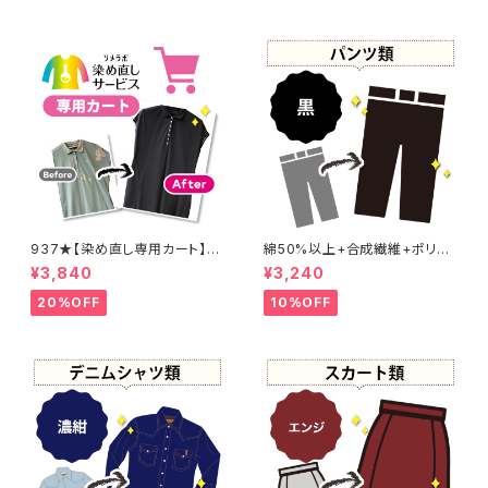
937★【染め直し専用カート】4
綿50%以上+合成繊維+ポリウ
800円
レタン 黒染め パンツ 【元色：
¥3,840
¥3,240
黒】 -染め直し[漆黒 - Black]4
01-0076
20%OFF
10%OFF