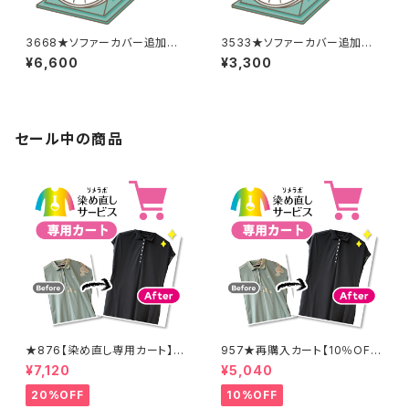
3668★ソファーカバー追加料
3533★ソファーカバー追加料
金
金
¥6,600
¥3,300
セール中の商品
★876【染め直し専用カート】8
957★再購入カート【10％OF
900円
F】
¥7,120
¥5,040
20%OFF
10%OFF