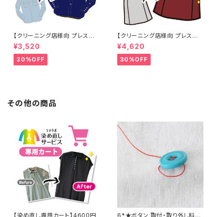
【クリーニング店様向 プレス加
【クリーニング店様向 プレス加
工なし】綿100% 濃紺染め シャ
工なし】綿100% エンジ染め ス
¥3,520
¥4,620
ツ 【元色：紺(Navy) - 色あせあ
カート 【元色：白 - 汚れあり】 -
り】 -染め直し[ネイビー - Nav
染め直し[臙脂 - ワインレッド -
20%OFF
30%OFF
y]403-0116
くすんだ深みのある赤]403-01
41
その他の商品
【染め直し専用カート】4600円
6*★ボタン 取付・取り外し料金