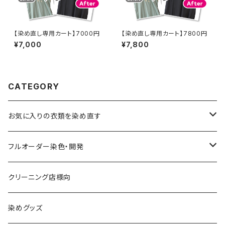
【染め直し専用カート】7000円
【染め直し専用カート】7800円
¥7,000
¥7,800
CATEGORY
お気に入りの衣類を染め直す
綿系 100%
フルオーダー染色・開発
黒染め/Black
綿90%以上+合成繊維
カラーマッチング
クリーニング店様向
紺染め/Navy
黒染め/Black
綿素材+合成繊維10%以上
特殊染色
染めグッズ