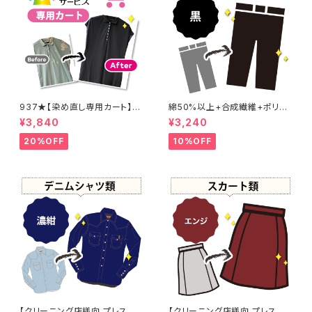
937★【染め直し専用カート】4
綿50%以上+合成繊維+ポリウ
800円
レタン 黒染め パンツ 【元色：
¥3,840
¥3,240
黒】 -染め直し[漆黒 - Black]4
01-0076
20%OFF
10%OFF
【クリーニング店様向 プレス加
【クリーニング店様向 プレス加