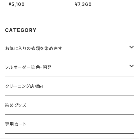
¥5,100
¥7,360
CATEGORY
お気に入りの衣類を染め直す
綿系 100%
フルオーダー染色・開発
黒染め/Black
綿90%以上+合成繊維
カラーマッチング
クリーニング店様向
紺染め/Navy
黒染め/Black
綿素材+合成繊維10%以上
特殊染色
染めグッズ
ダークブラウン染め/こげ茶
紺染め/Navy
黒染め/Black
その他
専用カート
エンジ染め/臙脂色