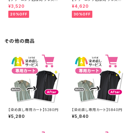
工なし】綿100% 濃紺染め シャ
工なし】綿100% エンジ染め ス
¥3,520
¥4,620
ツ 【元色：紺(Navy) - 色あせあ
カート 【元色：白 - 汚れあり】 -
り】 -染め直し[ネイビー - Nav
染め直し[臙脂 - ワインレッド -
20%OFF
30%OFF
y]403-0116
くすんだ深みのある赤]403-01
41
その他の商品
【染め直し専用カート】5280円
【染め直し専用カート】5840円
¥5,280
¥5,840