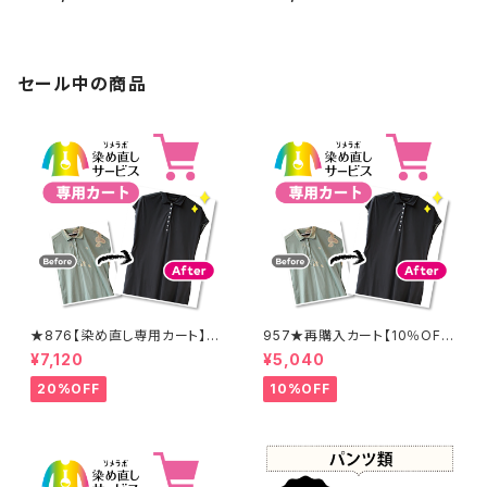
セール中の商品
★876【染め直し専用カート】8
957★再購入カート【10％OF
900円
F】
¥7,120
¥5,040
20%OFF
10%OFF