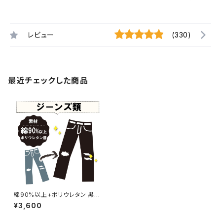
レビュー
(330)
最近チェックした商品
綿90%以上+ポリウレタン 黒染
め ジーンズ 【元色：グレー - 色
¥3,600
あせあり】 -染め直し[漆黒 - Bl
ack]401-0047