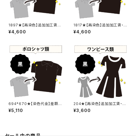
1897★【再染色】追加加工賃・
1817★【再染色】追加加工賃・黒
黒染め
染め
¥4,600
¥4,600
694*670★【染色代金】差額追
204★【再染色】追加加工賃・黒
加加工賃
染め
¥5,110
¥3,600
セール中の商品