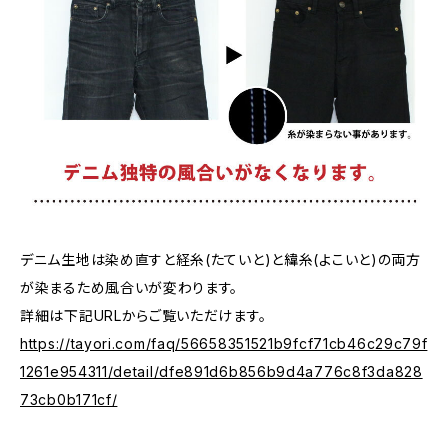
デニム生地は染め直すと経糸(たていと)と緯糸(よこいと)の両方
が染まるため風合いが変わります。
詳細は下記URLからご覧いただけます。
https://tayori.com/faq/56658351521b9fcf71cb46c29c79f
1261e954311/detail/dfe891d6b856b9d4a776c8f3da828
73cb0b171cf/