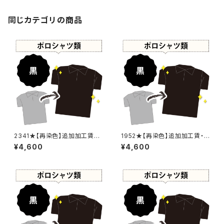
同じカテゴリの商品
2341★【再染色】追加加工賃・
1952★【再染色】追加加工賃・
黒染め
黒染め
¥4,600
¥4,600