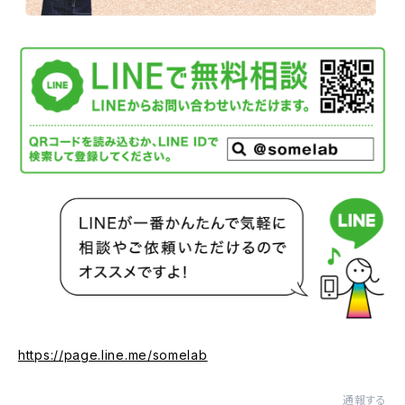
https://page.line.me/somelab
通報する