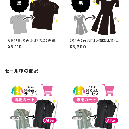
694*670★【染色代金】差額追
204★【再染色】追加加工賃・黒
加加工賃
染め
¥5,110
¥3,600
セール中の商品