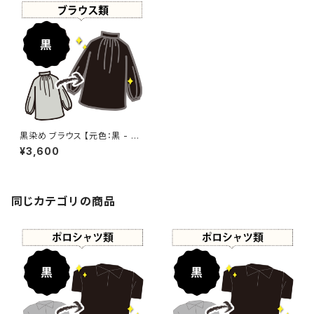
黒染め ブラウス 【元色：黒 - 色
あせあり】 -染め直し[漆黒 - Bl
¥3,600
ack]401-0072
同じカテゴリの商品