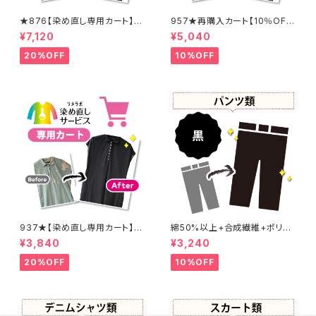
★876【染め直し専用カート】8
957★再購入カート【10％OF
900円
F】
¥7,120
¥5,040
20%OFF
10%OFF
937★【染め直し専用カート】4
綿50%以上+合成繊維+ポリウ
800円
レタン 黒染め パンツ 【元色：
¥3,840
¥3,240
黒】 -染め直し[漆黒 - Black]4
01-0076
20%OFF
10%OFF