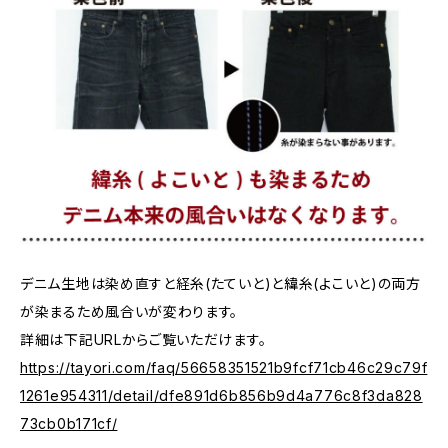
デニム生地は染め直すと経糸(たていと)と緯糸(よこいと)の両方
が染まるため風合いが変わります。
詳細は下記URLからご覧いただけます。
https://tayori.com/faq/56658351521b9fcf71cb46c29c79f
1261e954311/detail/dfe891d6b856b9d4a776c8f3da828
73cb0b171cf/