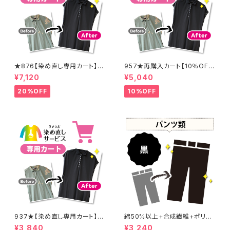
★876【染め直し専用カート】8
957★再購入カート【10％OF
900円
F】
¥7,120
¥5,040
20%OFF
10%OFF
937★【染め直し専用カート】4
綿50%以上+合成繊維+ポリウ
800円
レタン 黒染め パンツ 【元色：
¥3,840
¥3,240