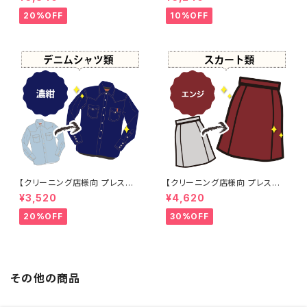
黒】 -染め直し[漆黒 - Black]4
01-0076
20%OFF
10%OFF
【クリーニング店様向 プレス加
【クリーニング店様向 プレス加
工なし】綿100% 濃紺染め シャ
工なし】綿100% エンジ染め ス
¥3,520
¥4,620
ツ 【元色：紺(Navy) - 色あせあ
カート 【元色：白 - 汚れあり】 -
り】 -染め直し[ネイビー - Nav
染め直し[臙脂 - ワインレッド -
20%OFF
30%OFF
y]403-0116
くすんだ深みのある赤]403-01
41
その他の商品