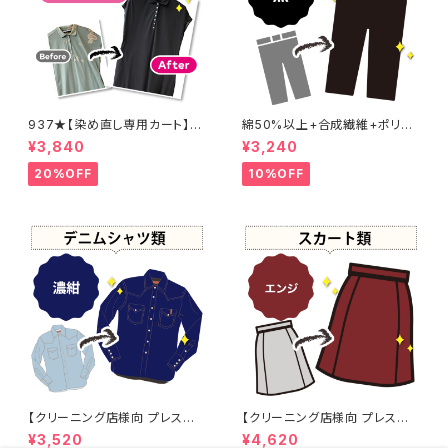
937★【染め直し専用カート】4
綿50%以上+合成繊維+ポリウ
800円
レタン 黒染め パンツ 【元色：
¥3,840
¥3,240
黒】 -染め直し[漆黒 - Black]4
01-0076
20%OFF
10%OFF
【クリーニング店様向 プレス加
【クリーニング店様向 プレス加
工なし】綿100% 濃紺染め シャ
工なし】綿100% エンジ染め ス
¥3,520
¥4,620
ツ 【元色：紺(Navy) - 色あせあ
カート 【元色：白 - 汚れあり】 -