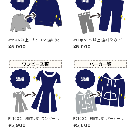
綿50%以上+ナイロン 濃紺染
綿+麻50%以上 濃紺染め パン
め スウェット・トレーナー 【 - 強
ツ 【元色：紺(Navy) - 色あせあ
¥5,000
¥5,000
い色あせ】 -染め直し[ネイビー
り】 -染め直し[ネイビー - Nav
- Navy]504-0190
y]504-0185
綿100% 濃紺染め ワンピース
綿100% 濃紺染め パーカー
【元色：紺(Navy) - 色あせあり】
【元色：紺(Navy) - 強い色あ
¥5,900
¥5,000
-染め直し[ネイビー - Navy]5
せ】 -染め直し[ネイビー - Nav
04-0178
y]504-0173