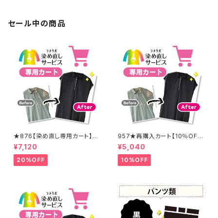
セール中の商品
★876【染め直し専用カート】8
957★再購入カート【10％OF
900円
F】
¥7,120
¥5,040
20%OFF
10%OFF