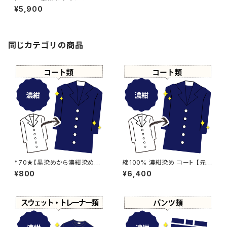
【元色：白 - 漂白抜け】 -染め直
¥5,900
し[ネイビー - Navy]404-001
4
同じカテゴリの商品
*70★【黒染めから濃紺染めに
綿100% 濃紺染め コート 【元
変更】濃紺染め
色：ブルー系 - 色あせあり】 -染
¥800
¥6,400
め直し[ネイビー - Navy]504-
0192