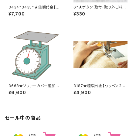
3434*3435*★縫製代金【バッ
6*★ボタン 取付・取り外し料金
クル取り外し取り付け 2着合
(1個分)
¥7,700
¥330
計分】
3668★ソファーカバー追加料
3187★縫製代金【ワッペン２
金
枚】
¥6,600
¥4,900
セール中の商品