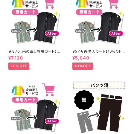
★876【染め直し専用カート】8
957★再購入カート【10％OF
900円
F】
¥7,120
¥5,040
20%OFF
10%OFF