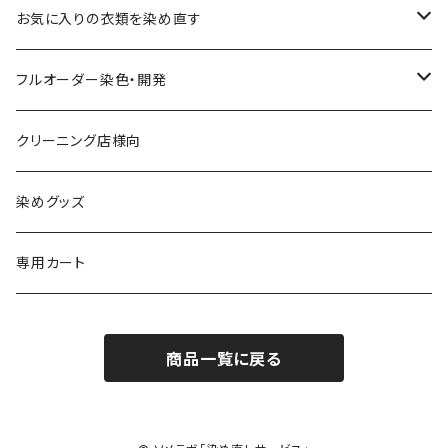
お気に入りの衣類を染め直す
綿系 100%
フルオーダー染色・開発
黒染め/Black
綿90%以上+合成繊維
カラーマッチング
クリーニング店様向
紺染め/Navy
黒染め/Black
綿素材+合成繊維10%以上
特殊染色
染めグッズ
ダークブラウン染め/こげ茶
紺染め/Navy
黒染め/Black
その他
専用カート
エンジ染め/臙脂色
ダークブラウン染め/こげ茶
濃紺染め/Navy
黒染め/Black
商品一覧に戻る
グレー染め/灰色
エンジ染め/臙脂色
ダークブラウン染め/こげ茶
濃紺染め/Navy
ブラウン染め/Brown
グレー染め/灰色
エンジ染め/臙脂