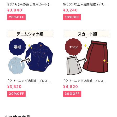
937★【染め直し専用カート】4
綿50%以上+合成繊維+ポリウ
800円
レタン 黒染め パンツ 【元色：
¥3,840
¥3,240
黒】 -染め直し[漆黒 - Black]4
01-0076
20%OFF
10%OFF
【クリーニング店様向 プレス加
【クリーニング店様向 プレス加
工なし】綿100% 濃紺染め シャ
工なし】綿100% エンジ染め ス
¥3,520
¥4,620
ツ 【元色：紺(Navy) - 色あせあ
カート 【元色：白 - 汚れあり】 -
り】 -染め直し[ネイビー - Nav
染め直し[臙脂 - ワインレッド -
20%OFF
30%OFF
y]403-0116
くすんだ深みのある赤]403-01
41