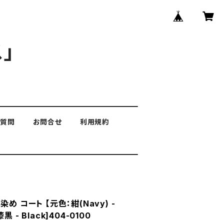
」
る質問
お問合せ
利用規約
め コート 【元色：紺(Navy) -
- Black]404-0100