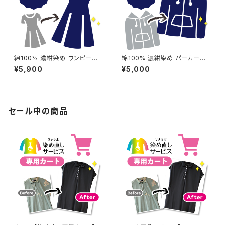
綿100% 濃紺染め ワンピース
綿100% 濃紺染め パーカー
【元色：紺(Navy) - 色あせあり】
【元色：紺(Navy) - 強い色あ
¥5,900
¥5,000
-染め直し[ネイビー - Navy]5
せ】 -染め直し[ネイビー - Nav
04-0178
y]504-0173
セール中の商品