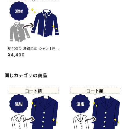
綿100% 濃紺染め シャツ 【元
色：白】 -染め直し[ネイビー - N
¥4,400
avy]404-0124
同じカテゴリの商品