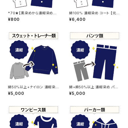
*70★【黒染めから濃紺染めに
綿100% 濃紺染め コート 【元
変更】濃紺染め
色：ブルー系 - 色あせあり】 -染
¥800
¥6,400
め直し[ネイビー - Navy]504-
0192
綿50%以上+ナイロン 濃紺染
綿+麻50%以上 濃紺染め パン
め スウェット・トレーナー 【 - 強
ツ 【元色：紺(Navy) - 色あせあ
¥5,000
¥5,000
い色あせ】 -染め直し[ネイビー
り】 -染め直し[ネイビー - Nav
- Navy]504-0190
y]504-0185