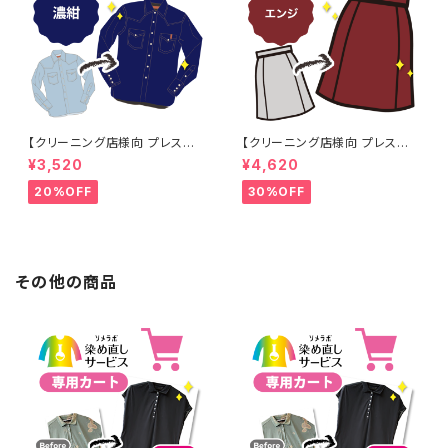
【クリーニング店様向 プレス加
【クリーニング店様向 プレス加
工なし】綿100% 濃紺染め シャ
工なし】綿100% エンジ染め ス
¥3,520
¥4,620
ツ 【元色：紺(Navy) - 色あせあ
カート 【元色：白 - 汚れあり】 -
り】 -染め直し[ネイビー - Nav
染め直し[臙脂 - ワインレッド -
20%OFF
30%OFF
y]403-0116
くすんだ深みのある赤]403-01
41
その他の商品