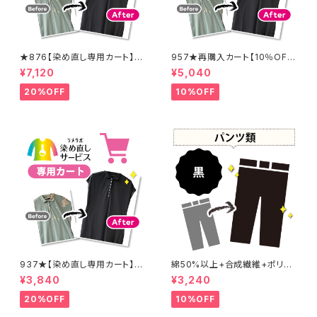
★876【染め直し専用カート】8
957★再購入カート【10％OF
900円
F】
¥7,120
¥5,040
20%OFF
10%OFF
937★【染め直し専用カート】4
綿50%以上+合成繊維+ポリウ
800円
レタン 黒染め パンツ 【元色：
¥3,840
¥3,240
黒】 -染め直し[漆黒 - Black]4
01-0076
20%OFF
10%OFF