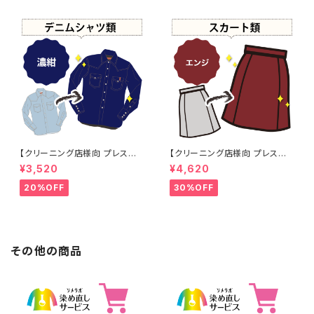
【クリーニング店様向 プレス加
【クリーニング店様向 プレス加
工なし】綿100% 濃紺染め シャ
工なし】綿100% エンジ染め ス
¥3,520
¥4,620
ツ 【元色：紺(Navy) - 色あせあ
カート 【元色：白 - 汚れあり】 -
り】 -染め直し[ネイビー - Nav
染め直し[臙脂 - ワインレッド -
20%OFF
30%OFF
y]403-0116
くすんだ深みのある赤]403-01
41
その他の商品