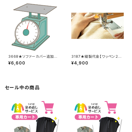
3668★ソファーカバー追加料
3187★縫製代金【ワッペン２
金
枚】
¥6,600
¥4,900
セール中の商品