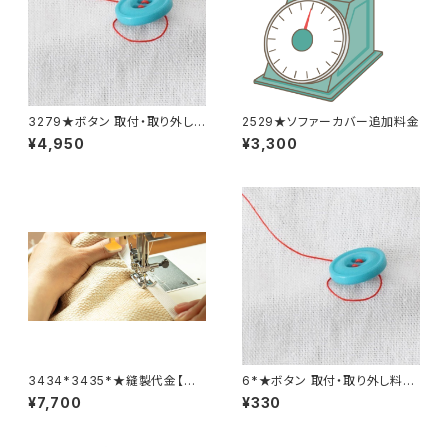
3279★ボタン 取付・取り外し
2529★ソファーカバー追加料金
料金(15個分)
¥4,950
¥3,300
3434*3435*★縫製代金【バッ
6*★ボタン 取付・取り外し料金
クル取り外し取り付け 2着合
(1個分)
¥7,700
¥330
計分】