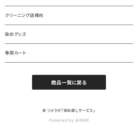
黒染め/Black
綿90%以上+合成繊維
カラーマッチング
クリーニング店様向
紺染め/Navy
黒染め/Black
綿素材+合成繊維10%以上
特殊染色
染めグッズ
ダークブラウン染め/こげ茶
紺染め/Navy
黒染め/Black
その他
専用カート
エンジ染め/臙脂色
ダークブラウン染め/こげ茶
濃紺染め/Navy
黒染め/Black
商品一覧に戻る
グレー染め/灰色
エンジ染め/臙脂色
ダークブラウン染め/こげ茶
濃紺染め/Navy
ブラウン染め/Brown
グレー染め/灰色
エンジ染め/臙脂
© ソメラボ「染め直しサービス」
キャメル染め/黄土色
Powered by
ブラウン染め/茶
グレー染め/灰色
カラシ染め/芥子色