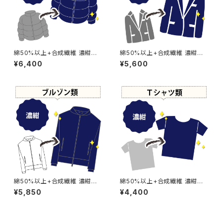
綿50%以上+合成繊維 濃紺染
綿50%以上+合成繊維 濃紺染
め ダウンジャケット(中綿入)
め ジャケット 【元色：紺(Navy)
¥6,400
¥5,600
【元色：紺(Navy) - 色あせあり】
- 強い色あせ】 -染め直し[ネイ
-染め直し[ネイビー - Navy]5
ビー - Navy]504-0078
04-0083
綿50%以上+合成繊維 濃紺染
綿50%以上+合成繊維 濃紺染
め ブルゾン 【元色：カーキ系】 -
め シャツ 【元色：白】 -染め直し
¥5,850
¥4,400
染め直し[ネイビー - Navy]50
[ネイビー - Navy]503-0203
4-0057