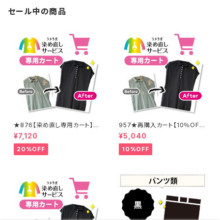
セール中の商品
★876【染め直し専用カート】8
957★再購入カート【10％OF
900円
F】
¥7,120
¥5,040
20%OFF
10%OFF