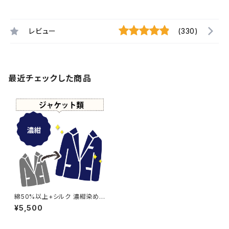
レビュー
(330)
最近チェックした商品
綿50%以上+シルク 濃紺染め
ジャケット 【元色：ブルー系】 -染
¥5,500
め直し[ネイビー - Navy]404-
0166