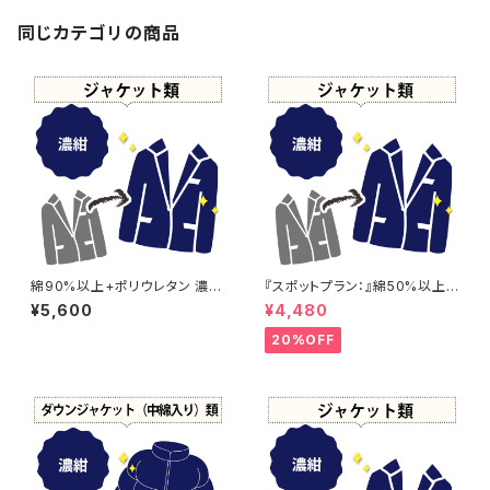
同じカテゴリの商品
綿90%以上+ポリウレタン 濃紺
『スポットプラン：』綿50%以上
染め ジャケット 【元色：紺(Nav
+麻 濃紺染め ジャケット 【元
¥5,600
¥4,480
y) - 色あせあり】 -染め直し[ネ
色：紺(Navy) - 強い色あせ】 -
イビー - Navy]504-0127
染め直し[ネイビー - Navy]50
20%OFF
4-0116