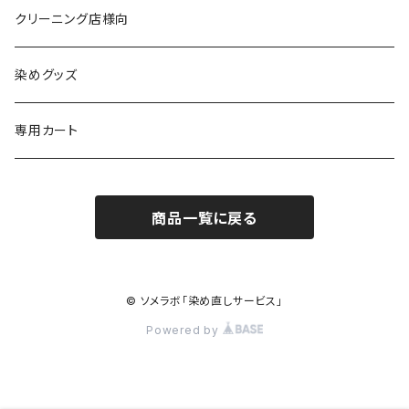
黒染め/Black
綿90%以上+合成繊維
カラーマッチング
クリーニング店様向
紺染め/Navy
黒染め/Black
綿素材+合成繊維10%以上
特殊染色
染めグッズ
ダークブラウン染め/こげ茶
紺染め/Navy
黒染め/Black
その他
専用カート
エンジ染め/臙脂色
ダークブラウン染め/こげ茶
濃紺染め/Navy
黒染め/Black
商品一覧に戻る
グレー染め/灰色
エンジ染め/臙脂色
ダークブラウン染め/こげ茶
濃紺染め/Navy
ブラウン染め/Brown
グレー染め/灰色
エンジ染め/臙脂
© ソメラボ「染め直しサービス」
キャメル染め/黄土色
Powered by
ブラウン染め/茶
グレー染め/灰色
カラシ染め/芥子色
キャメル染め/黄土色
ブラウン染め/茶