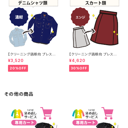
【クリーニング店様向 プレス加
【クリーニング店様向 プレス加
工なし】綿100% 濃紺染め シャ
工なし】綿100% エンジ染め ス
¥3,520
¥4,620
ツ 【元色：紺(Navy) - 色あせあ
カート 【元色：白 - 汚れあり】 -
り】 -染め直し[ネイビー - Nav
染め直し[臙脂 - ワインレッド -
20%OFF
30%OFF
y]403-0116
くすんだ深みのある赤]403-01
41
その他の商品