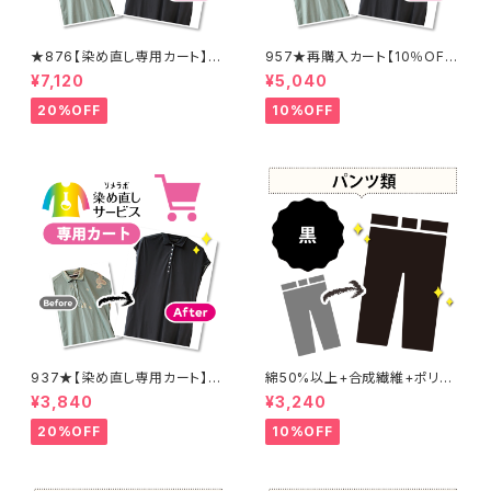
★876【染め直し専用カート】8
957★再購入カート【10％OF
900円
F】
¥7,120
¥5,040
20%OFF
10%OFF
937★【染め直し専用カート】4
綿50%以上+合成繊維+ポリウ
800円
レタン 黒染め パンツ 【元色：
¥3,840
¥3,240
黒】 -染め直し[漆黒 - Black]4
01-0076
20%OFF
10%OFF