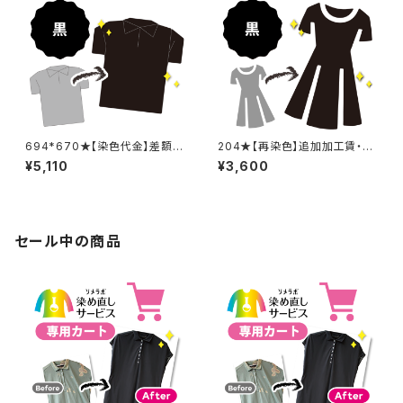
694*670★【染色代金】差額追
204★【再染色】追加加工賃・黒
加加工賃
染め
¥5,110
¥3,600
セール中の商品