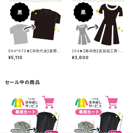
694*670★【染色代金】差額追
204★【再染色】追加加工賃・黒
加加工賃
染め
¥5,110
¥3,600
セール中の商品