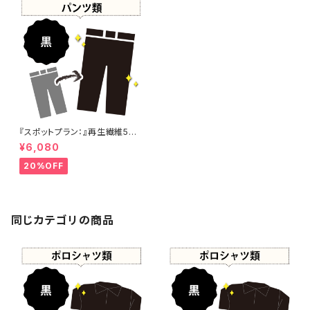
『スポットプラン：』再生繊維5
0%以上+ポリウレタン+ナイロ
¥6,080
ン 黒染め パンツ 【元色：黒 - 強
い色あせ】 -染め直し[漆黒 - Bl
20%OFF
ack]405-0129
同じカテゴリの商品