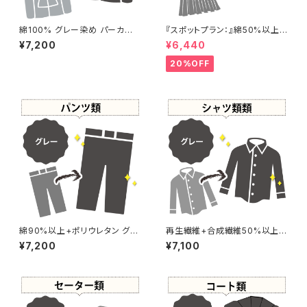
綿100% グレー染め パーカー
『スポットプラン：』綿50%以上
【元色：グレー - 強い色あせ】 -
+再生繊維 グレー染め ロングス
¥7,200
¥6,440
染め直し[灰色 - Gray]503-01
カート 【元色：白 - 汚れあり】 -
22
染め直し[灰色 - Gray]502-01
20%OFF
23
綿90%以上+ポリウレタン グレ
再生繊維+合成繊維50%以上
ー染め パンツ 【元色：ベージュ
グレー染め シャツ 【元色：柄あ
¥7,200
¥7,100
- 強い色あせ】 -染め直し[灰色
り】 -染め直し[灰色 - Gray]50
- Gray]502-0091
1-0185