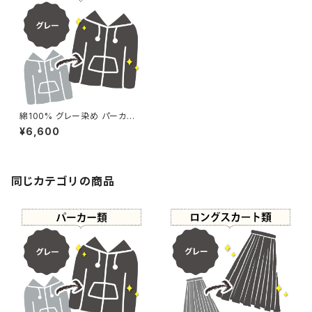
綿100% グレー染め パーカー
【元色：グレー - 強い色あせ】 -
¥6,600
染め直し[灰色 - Gray]405-01
84
同じカテゴリの商品