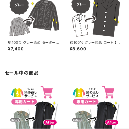
綿100% グレー染め セーター
綿100% グレー染め コート 【元
【元色：白】 -染め直し[灰色 - Gr
色：グレー - 強い色あせ】 -染め
¥7,400
¥8,600
ay]501-0173
直し[灰色 - Gray]501-0033
セール中の商品