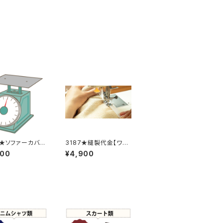
8★ソファーカバー
3187★縫製代金【ワッ
料金
ペン２枚】
600
¥4,900