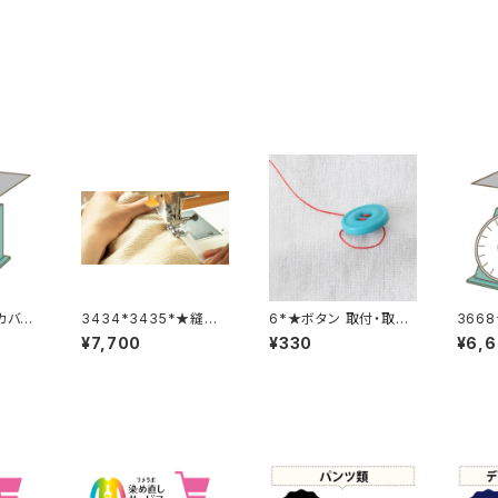
カバー
3434*3435*★縫製
6*★ボタン 取付・取り
366
代金【バックル取り外し
外し料金(1個分)
追加
¥7,700
¥330
¥6,
取り付け 2着合計分】