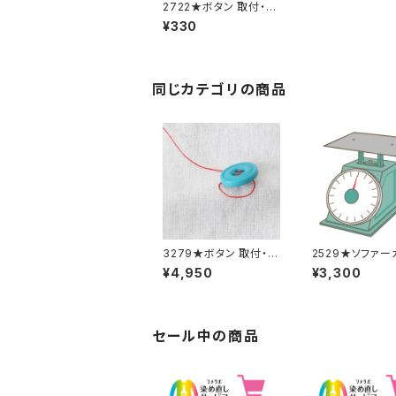
2722★ボタン 取付・取
り外し料金
¥330
同じカテゴリの商品
3279★ボタン 取付・取
2529★ソファー
り外し料金(15個分)
追加料金
¥4,950
¥3,300
セール中の商品