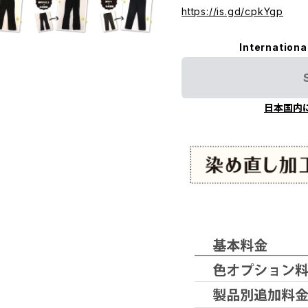
https://is.gd/cpkYgp
Internationa
日本国内