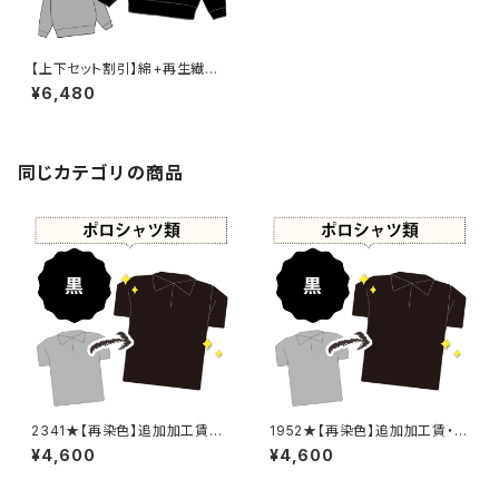
【上下セット割引】綿+再生繊維
+合成繊維50%以下 黒染め ス
¥6,480
ウェット・トレーナー 【元色：紺
(Navy) - 強い色あせ】 -染め直
し[漆黒 - Black]407-0065
同じカテゴリの商品
2341★【再染色】追加加工賃・
1952★【再染色】追加加工賃・
黒染め
黒染め
¥4,600
¥4,600