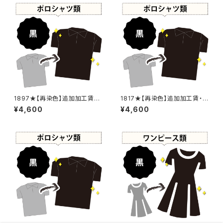
1897★【再染色】追加加工賃・
1817★【再染色】追加加工賃・黒
黒染め
染め
¥4,600
¥4,600