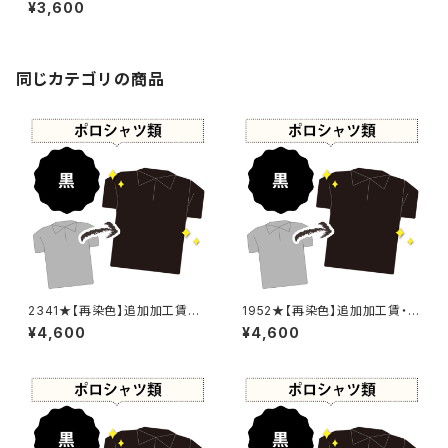
せあり】 -染め直し[漆黒 - Blac
¥3,600
k]407-0197
同じカテゴリの商品
2341★【再染色】追加加工賃・
1952★【再染色】追加加工賃・
黒染め
黒染め
¥4,600
¥4,600