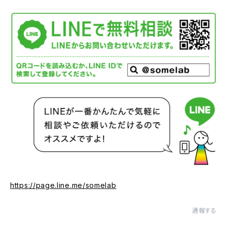
https://page.line.me/somelab
通報する