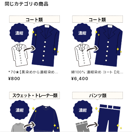
同じカテゴリの商品
*70★【黒染めから濃紺染めに
綿100% 濃紺染め コート 【元
変更】濃紺染め
色：ブルー系 - 色あせあり】 -染
¥800
¥6,400
め直し[ネイビー - Navy]504-
0192