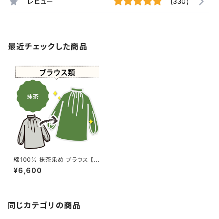
レビュー
(330)
最近チェックした商品
綿100% 抹茶染め ブラウス 【元
色：白 - 色あせあり】 -染め直し
¥6,600
[抹茶 - やわらかい黄緑 - Gree
nTea]409-0044
同じカテゴリの商品