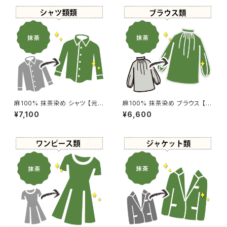
麻100% 抹茶染め シャツ 【元
麻100% 抹茶染め ブラウス 【元
色：グリーン系】 -染め直し[抹茶
色：ベージュ】 -染め直し[抹茶 -
¥7,100
¥6,600
- やわらかい黄緑 - GreenTe
やわらかい黄緑 - GreenTea]4
a]504-0033
07-0157