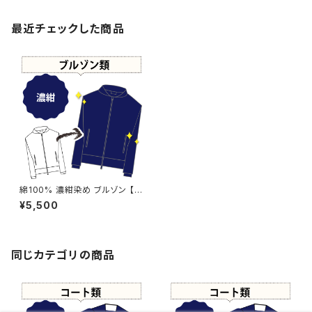
最近チェックした商品
綿100% 濃紺染め ブルゾン 【元
色：白】 -染め直し[ネイビー - N
¥5,500
avy]409-0175
同じカテゴリの商品