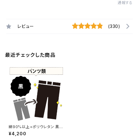
通報する
レビュー
(330)
最近チェックした商品
綿90%以上+ポリウレタン 黒染
め パンツ 【元色：ブラウン系 -
¥4,200
強い色あせ】 -染め直し[漆黒 -